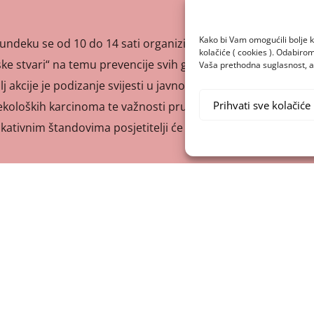
Kako bi Vam omogućili bolje k
Bundeku se od 10 do 14 sati organizira javnozdravstvena
kolačiće ( cookies ). Odabir
ke stvari“ na temu prevencije svih ginekoloških karcinoma
Vaša prethodna suglasnost, a 
 akcije je podizanje svijesti u javnosti o važnosti tjelesne
Prihvati sve kolačiće
inekoloških karcinoma te važnosti pružanja sveobuhvatne
kativnim štandovima posjetitelji će se […]