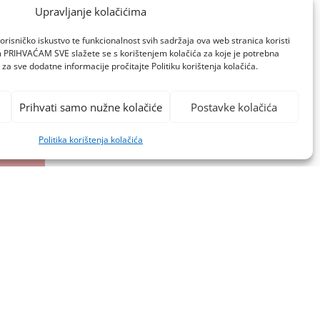
TWITTER
VIDEO
YOUTUBE
Upravljanje kolačićima
ZAGREB
orisničko iskustvo te funkcionalnost svih sadržaja ova web stranica koristi
om PRIHVAĆAM SVE slažete se s korištenjem kolačića za koje je potrebna
za sve dodatne informacije pročitajte Politiku korištenja kolačića.
Prihvati samo nužne kolačiće
Postavke kolačića
Politika korištenja kolačića