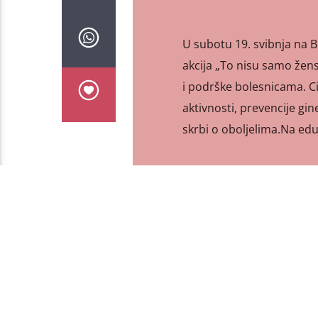
U subotu 19. svibnja na 
akcija „To nisu samo žens
i podrške bolesnicama. Cilj
aktivnosti, prevencije g
skrbi o oboljelima.Na edu
PAGES
1