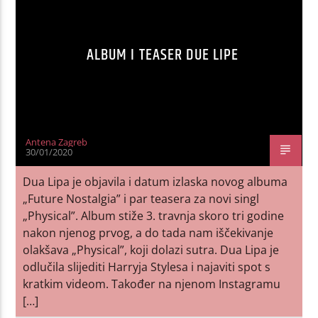
ALBUM I TEASER DUE LIPE
Antena Zagreb
30/01/2020
Dua Lipa je objavila i datum izlaska novog albuma
„Future Nostalgia” i par teasera za novi singl
„Physical”. Album stiže 3. travnja skoro tri godine
nakon njenog prvog, a do tada nam iščekivanje
olakšava „Physical”, koji dolazi sutra. Dua Lipa je
odlučila slijediti Harryja Stylesa i najaviti spot s
kratkim videom. Također na njenom Instagramu
[…]