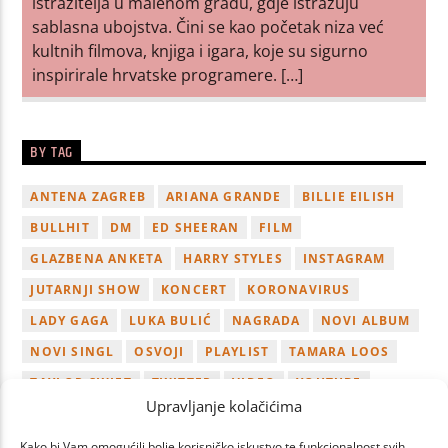
istražitelja u malenom gradu, gdje istražuju
sablasna ubojstva. Čini se kao početak niza već
kultnih filmova, knjiga i igara, koje su sigurno
inspirirale hrvatske programere. […]
BY TAG
ANTENA ZAGREB
ARIANA GRANDE
BILLIE EILISH
BULLHIT
DM
ED SHEERAN
FILM
GLAZBENA ANKETA
HARRY STYLES
INSTAGRAM
JUTARNJI SHOW
KONCERT
KORONAVIRUS
LADY GAGA
LUKA BULIĆ
NAGRADA
NOVI ALBUM
NOVI SINGL
OSVOJI
PLAYLIST
TAMARA LOOS
TAYLOR SWIFT
TWITTER
VIDEO
YOUTUBE
Upravljanje kolačićima
ZAGREB
Kako bi Vam omogućili bolje korisničko iskustvo te funkcionalnost svih