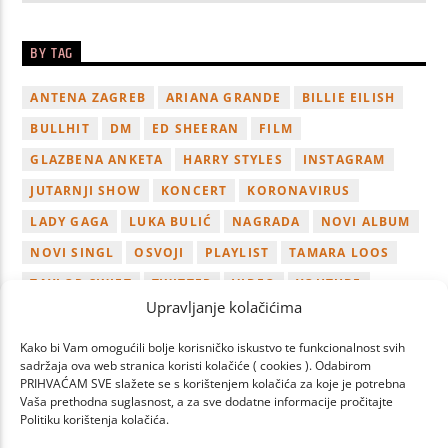
BY TAG
ANTENA ZAGREB
ARIANA GRANDE
BILLIE EILISH
BULLHIT
DM
ED SHEERAN
FILM
GLAZBENA ANKETA
HARRY STYLES
INSTAGRAM
JUTARNJI SHOW
KONCERT
KORONAVIRUS
LADY GAGA
LUKA BULIĆ
NAGRADA
NOVI ALBUM
NOVI SINGL
OSVOJI
PLAYLIST
TAMARA LOOS
TAYLOR SWIFT
TWITTER
VIDEO
YOUTUBE
Upravljanje kolačićima
ZAGREB
Kako bi Vam omogućili bolje korisničko iskustvo te funkcionalnost svih
sadržaja ova web stranica koristi kolačiće ( cookies ). Odabirom
PRIHVAĆAM SVE slažete se s korištenjem kolačića za koje je potrebna
Vaša prethodna suglasnost, a za sve dodatne informacije pročitajte
Politiku korištenja kolačića.