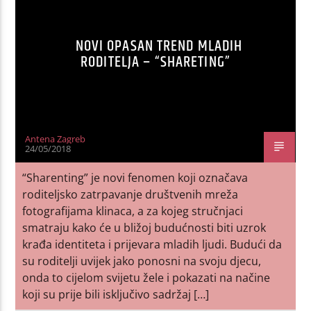
NOVI OPASAN TREND MLADIH
RODITELJA – “SHARETING”
Antena Zagreb
24/05/2018
“Sharenting” je novi fenomen koji označava
roditeljsko zatrpavanje društvenih mreža
fotografijama klinaca, a za kojeg stručnjaci
smatraju kako će u bližoj budućnosti biti uzrok
krađa identiteta i prijevara mladih ljudi. Budući da
su roditelji uvijek jako ponosni na svoju djecu,
onda to cijelom svijetu žele i pokazati na načine
koji su prije bili isključivo sadržaj […]