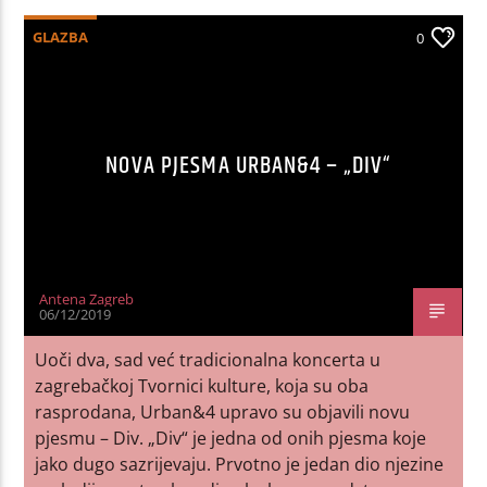
GLAZBA
0
NOVA PJESMA URBAN&4 – „DIV“
Antena Zagreb
06/12/2019
Uoči dva, sad već tradicionalna koncerta u
zagrebačkoj Tvornici kulture, koja su oba
rasprodana, Urban&4 upravo su objavili novu
pjesmu – Div. „Div“ je jedna od onih pjesma koje
jako dugo sazrijevaju. Prvotno je jedan dio njezine