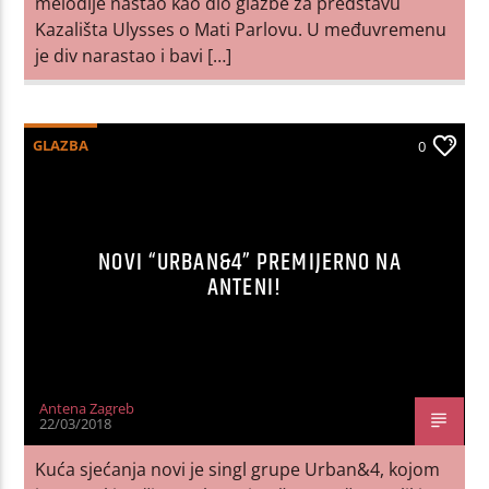
melodije nastao kao dio glazbe za predstavu
Kazališta Ulysses o Mati Parlovu. U međuvremenu
je div narastao i bavi […]
GLAZBA
0
NOVI “URBAN&4” PREMIJERNO NA
ANTENI!
Antena Zagreb
22/03/2018
Kuća sjećanja novi je singl grupe Urban&4, kojom