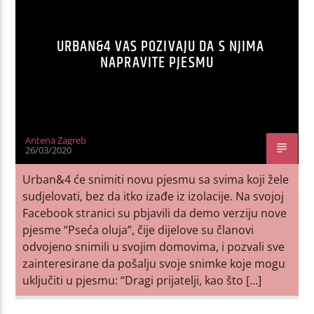
URBAN&4 VAS POZIVAJU DA S NJIMA
NAPRAVITE PJESMU
Antena Zagreb
26/03/2020
Urban&4 će snimiti novu pjesmu sa svima koji žele
sudjelovati, bez da itko izađe iz izolacije. Na svojoj
Facebook stranici su pbjavili da demo verziju nove
pjesme “Pseća oluja”, čije dijelove su članovi
odvojeno snimili u svojim domovima, i pozvali sve
zainteresirane da pošalju svoje snimke koje mogu
uključiti u pjesmu: “Dragi prijatelji, kao što […]