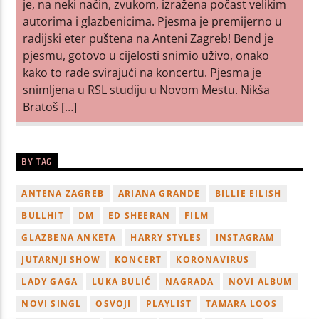
je, na neki način, zvukom, izražena počast velikim
autorima i glazbenicima. Pjesma je premijerno u
radijski eter puštena na Anteni Zagreb! Bend je
pjesmu, gotovo u cijelosti snimio uživo, onako
kako to rade svirajući na koncertu. Pjesma je
snimljena u RSL studiju u Novom Mestu. Nikša
Bratoš […]
BY TAG
ANTENA ZAGREB
ARIANA GRANDE
BILLIE EILISH
BULLHIT
DM
ED SHEERAN
FILM
GLAZBENA ANKETA
HARRY STYLES
INSTAGRAM
JUTARNJI SHOW
KONCERT
KORONAVIRUS
LADY GAGA
LUKA BULIĆ
NAGRADA
NOVI ALBUM
NOVI SINGL
OSVOJI
PLAYLIST
TAMARA LOOS