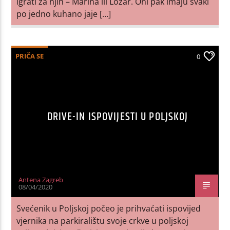
igrati za njih – Marina ili Lozar. Oni pak imaju svaki
po jedno kuhano jaje […]
PRIČA SE
0
DRIVE-IN ISPOVIJESTI U POLJSKOJ
Antena Zagreb
08/04/2020
Svećenik u Poljskoj počeo je prihvaćati ispovijed
vjernika na parkiralištu svoje crkve u poljskoj