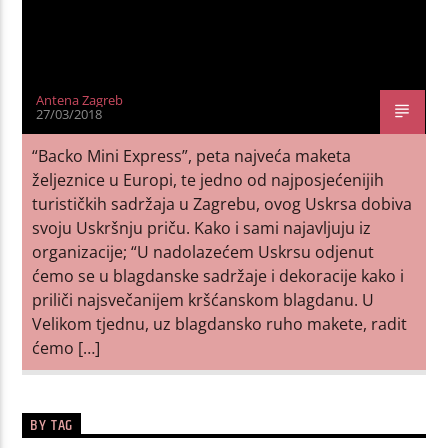
Antena Zagreb
27/03/2018
“Backo Mini Express”, peta najveća maketa
željeznice u Europi, te jedno od najposjećenijih
turističkih sadržaja u Zagrebu, ovog Uskrsa dobiva
svoju Uskršnju priču. Kako i sami najavljuju iz
organizacije; “U nadolazećem Uskrsu odjenut
ćemo se u blagdanske sadržaje i dekoracije kako i
priliči najsvečanijem kršćanskom blagdanu. U
Velikom tjednu, uz blagdansko ruho makete, radit
ćemo […]
BY TAG