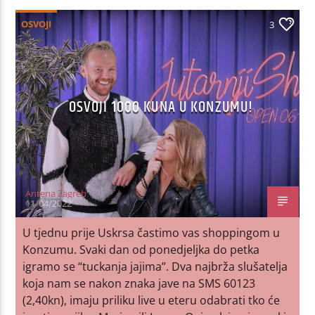
OSVOJI
3
OSVOJI 1000 KUNA U KONZUMU!
Antena Zagreb
11/04/2022
U tjednu prije Uskrsa častimo vas shoppingom u
Konzumu. Svaki dan od ponedjeljka do petka
igramo se “tuckanja jajima”. Dva najbrža slušatelja
koja nam se nakon znaka jave na SMS 60123
(2,40kn), imaju priliku live u eteru odabrati tko će