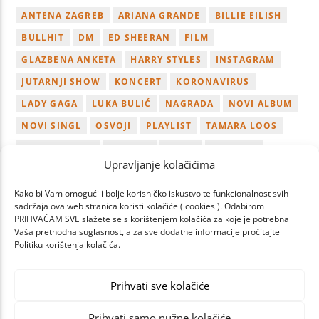
ANTENA ZAGREB
ARIANA GRANDE
BILLIE EILISH
BULLHIT
DM
ED SHEERAN
FILM
GLAZBENA ANKETA
HARRY STYLES
INSTAGRAM
JUTARNJI SHOW
KONCERT
KORONAVIRUS
LADY GAGA
LUKA BULIĆ
NAGRADA
NOVI ALBUM
NOVI SINGL
OSVOJI
PLAYLIST
TAMARA LOOS
TAYLOR SWIFT
TWITTER
VIDEO
YOUTUBE
Upravljanje kolačićima
ZAGREB
Kako bi Vam omogućili bolje korisničko iskustvo te funkcionalnost svih
sadržaja ova web stranica koristi kolačiće ( cookies ). Odabirom
PRIHVAĆAM SVE slažete se s korištenjem kolačića za koje je potrebna
Vaša prethodna suglasnost, a za sve dodatne informacije pročitajte
Politiku korištenja kolačića.
PAGES
Prihvati sve kolačiće
Prihvati samo nužne kolačiće