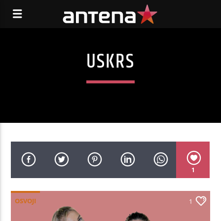
USKRS
1
OSVOJI
1