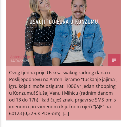
OSVOJI 100 EURA U KONZUMU!
Antena Zagreb
14/04/2025
Ovog tjedna prije Uskrsa svakog radnog dana u
Poslijepodnevu na Anteni igramo “tuckanje jajima”,
igru koja ti može osigurati 100€ vrijedan shopping
u Konzumu! Slušaj Venu i Mihicu (radnim danom
od 13 do 17h) i kad čuješ znak, prijavi se SMS-om s
imenom i prezimenom i ključnom riječi “JAJE” na
60123 (0,32 € s PDV-om). […]