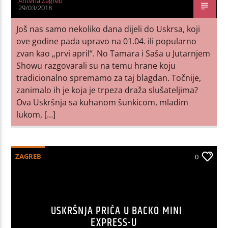
Antena Zagreb
29/03/2018
Još nas samo nekoliko dana dijeli do Uskrsa, koji
ove godine pada upravo na 01.04. ili popularno
zvan kao „prvi april“. No Tamara i Saša u Jutarnjem
Showu razgovarali su na temu hrane koju
tradicionalno spremamo za taj blagdan. Točnije,
zanimalo ih je koja je trpeza draža slušateljima?
Ova Uskršnja sa kuhanom šunkicom, mladim
lukom, […]
ZAGREB
0
USKRŠNJA PRIČA U BACKO MINI
EXPRESS-U