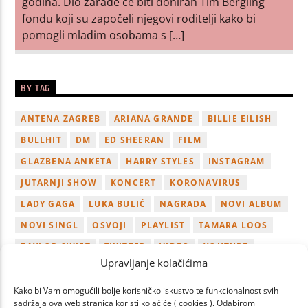
godina. Dio zarade će biti doniran Tim Bergling
fondu koji su započeli njegovi roditelji kako bi
pomogli mladim osobama s […]
BY TAG
ANTENA ZAGREB
ARIANA GRANDE
BILLIE EILISH
BULLHIT
DM
ED SHEERAN
FILM
GLAZBENA ANKETA
HARRY STYLES
INSTAGRAM
JUTARNJI SHOW
KONCERT
KORONAVIRUS
LADY GAGA
LUKA BULIĆ
NAGRADA
NOVI ALBUM
NOVI SINGL
OSVOJI
PLAYLIST
TAMARA LOOS
TAYLOR SWIFT
TWITTER
VIDEO
YOUTUBE
Upravljanje kolačićima
ZAGREB
Kako bi Vam omogućili bolje korisničko iskustvo te funkcionalnost svih
sadržaja ova web stranica koristi kolačiće ( cookies ). Odabirom