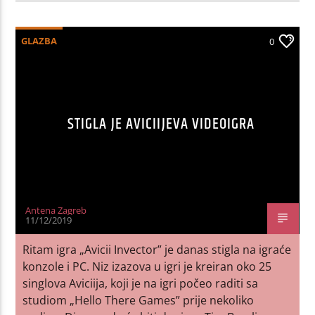
GLAZBA
0
STIGLA JE AVICIIJEVA VIDEOIGRA
Antena Zagreb
11/12/2019
Ritam igra „Avicii Invector” je danas stigla na igraće
konzole i PC. Niz izazova u igri je kreiran oko 25
singlova Aviciija, koji je na igri počeo raditi sa
studiom „Hello There Games” prije nekoliko