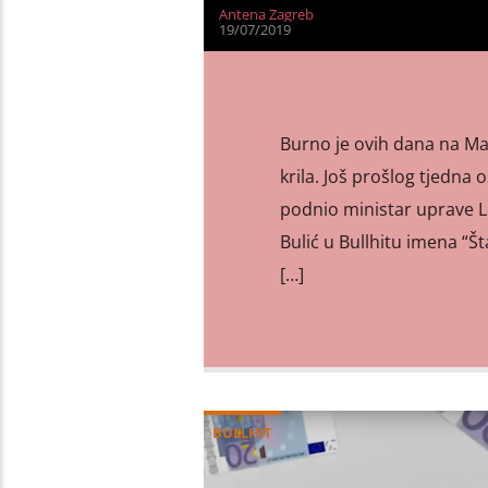
Antena Zagreb
19/07/2019
Burno je ovih dana na Mar
krila. Još prošlog tjedna
podnio ministar uprave Lo
Bulić u Bullhitu imena “Š
[…]
BULLHIT