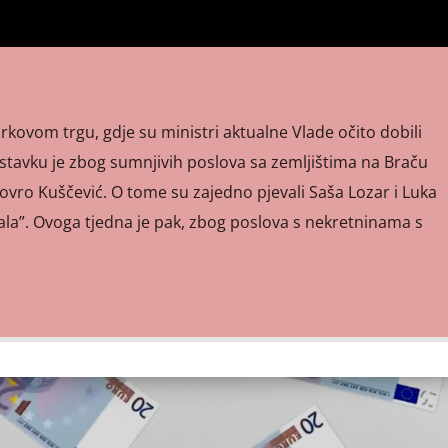
kovom trgu, gdje su ministri aktualne Vlade očito dobili
 ostavku je zbog sumnjivih poslova sa zemljištima na Braču
vro Kuščević. O tome su zajedno pjevali Saša Lozar i Luka
tala”. Ovoga tjedna je pak, zbog poslova s nekretninama s