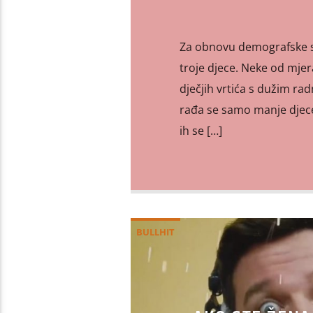
Za obnovu demografske sli
troje djece. Neke od mjera
dječjih vrtića s dužim r
rađa se samo manje djece,
ih se […]
BULLHIT