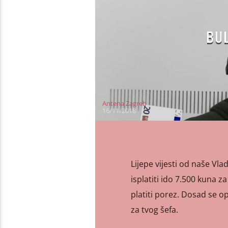
BUL
Antena Zagreb
16/11/2018
Lijepe vijesti od naše Vl
isplatiti ido 7.500 kuna z
platiti porez. Dosad se op
za tvog šefa.