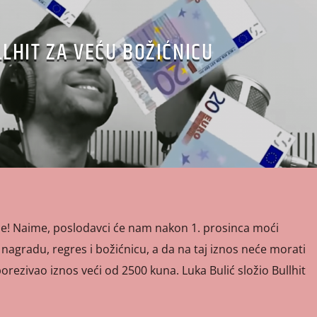
LHIT ZA VEĆU BOŽIĆNICU
ade! Naime, poslodavci će nam nakon 1. prosinca moći
a nagradu, regres i božićnicu, a da na taj iznos neće morati
orezivao iznos veći od 2500 kuna. Luka Bulić složio Bullhit