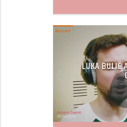
BULLHIT
LUKA BULIĆ 
Antena Zagreb
06/04/2018