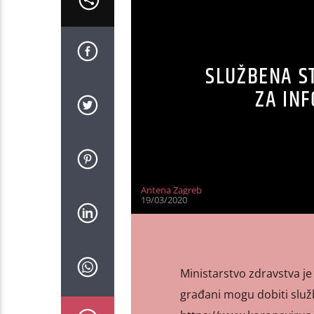
SLUŽBENA ST
ZA IN
Antena Zagreb
19/03/2020
Ministarstvo zdravstva je
građani mogu dobiti služb