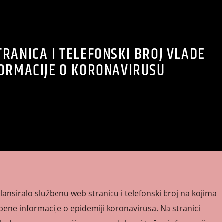
RANICA I TELEFONSKI BROJ VLADE
FORMACIJE O KORONAVIRUSU
 lansiralo službenu web stranicu i telefonski broj na kojima
ene informacije o epidemiji koronavirusa. Na stranici