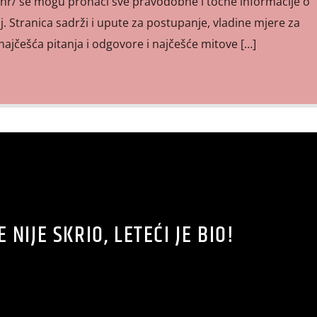
hr/ se mogu pronaći sve pravodobne i točne informacije o
j. Stranica sadrži i upute za postupanje, vladine mjere za
najčešća pitanja i odgovore i najčešće mitove […]
E NIJE SKRIO, LETEĆI JE BIO!