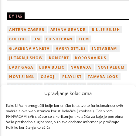
BY TAG
ANTENA ZAGREB
ARIANA GRANDE
BILLIE EILISH
BULLHIT
DM
ED SHEERAN
FILM
GLAZBENA ANKETA
HARRY STYLES
INSTAGRAM
JUTARNJI SHOW
KONCERT
KORONAVIRUS
LADY GAGA
LUKA BULIĆ
NAGRADA
NOVI ALBUM
NOVI SINGL
OSVOJI
PLAYLIST
TAMARA LOOS
TAYLOR SWIFT
TWITTER
VIDEO
YOUTUBE
Upravljanje kolačićima
ZAGREB
Kako bi Vam omogućili bolje korisničko iskustvo te funkcionalnost svih
sadržaja ova web stranica koristi kolačiće ( cookies ). Odabirom
PRIHVAĆAM SVE slažete se s korištenjem kolačića za koje je potrebna
Vaša prethodna suglasnost, a za sve dodatne informacije pročitajte
Politiku korištenja kolačića.