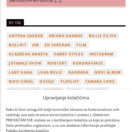
BY TAG
ANTENA ZAGREB
ARIANA GRANDE
BILLIE EILISH
BULLHIT
DM
ED SHEERAN
FILM
GLAZBENA ANKETA
HARRY STYLES
INSTAGRAM
JUTARNJI SHOW
KONCERT
KORONAVIRUS
LADY GAGA
LUKA BULIĆ
NAGRADA
NOVI ALBUM
NOVI SINGL
OSVOJI
PLAYLIST
TAMARA LOOS
TAYLOR SWIFT
TWITTER
VIDEO
YOUTUBE
Upravljanje kolačićima
ZAGREB
Kako bi Vam omogućili bolje korisničko iskustvo te funkcionalnost svih
sadržaja ova web stranica koristi kolačiće ( cookies ). Odabirom
PRIHVAĆAM SVE slažete se s korištenjem kolačića za koje je potrebna
Vaša prethodna suglasnost, a za sve dodatne informacije pročitajte
Politiku korištenja kolačića.