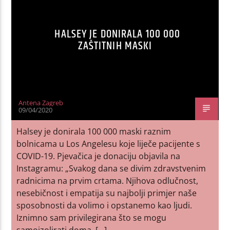
HALSEY JE DONIRALA 100 000
ZAŠTITNIH MASKI
Antena Zagreb
09/04/2020
Halsey je donirala 100 000 maski raznim
bolnicama u Los Angelesu koje liječe pacijente s
COVID-19. Pjevačica je donaciju objavila na
Instagramu: „Svakog dana se divim zdravstvenim
radnicima na prvim crtama. Njihova odlučnost,
nesebičnost i empatija su najbolji primjer naše
sposobnosti da volimo i opstanemo kao ljudi.
Iznimno sam privilegirana što se mogu
samoizolirati doma, […]