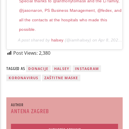
Special thanks to @anthonytomasli and the Li family,
@jasonaron, PS Business Management, @fedex, and
all the contacts at the hospitals who made this
possible.
A post shared by
halsey
(@iamhalsey) on
Apr 8, 2020 at 10:43am PDT
Post Views:
2,380
TAGGED AS
DONACIJE
HALSEY
INSTAGRAM
KORONAVIRUS
ZAŠTITNE MASKE
AUTHOR
ANTENA ZAGREB