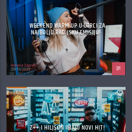
WEEKEND WARM UP U UTRCI ZA
NAJBOLJU RADIJSKU EMISIJU!
Antena Zagreb
29/10/2025
GLAZBA
0
Z++ I HILJSON IMAJU NOVI HIT!