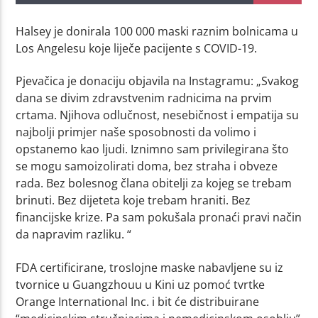
Halsey je donirala 100 000 maski raznim bolnicama u
Los Angelesu koje liječe pacijente s COVID-19.
Pjevačica je donaciju objavila na Instagramu: „Svakog
dana se divim zdravstvenim radnicima na prvim
crtama. Njihova odlučnost, nesebičnost i empatija su
najbolji primjer naše sposobnosti da volimo i
opstanemo kao ljudi. Iznimno sam privilegirana što
se mogu samoizolirati doma, bez straha i obveze
rada. Bez bolesnog člana obitelji za kojeg se trebam
brinuti. Bez dijeteta koje trebam hraniti. Bez
financijske krize. Pa sam pokušala pronaći pravi način
da napravim razliku. “
FDA certificirane, troslojne maske nabavljene su iz
tvornice u Guangzhouu u Kini uz pomoć tvrtke
Orange International Inc. i bit će distribuirane