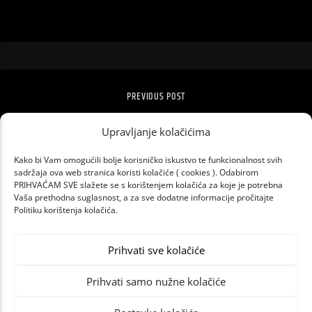
PREVIOUS POST
HARRY STYLES PRODAJE MAJICE ZA BORBU
PROTIV KORONE
Upravljanje kolačićima
Kako bi Vam omogućili bolje korisničko iskustvo te funkcionalnost svih
sadržaja ova web stranica koristi kolačiće ( cookies ). Odabirom
PRIHVAĆAM SVE slažete se s korištenjem kolačića za koje je potrebna
Vaša prethodna suglasnost, a za sve dodatne informacije pročitajte
Politiku korištenja kolačića.
Prihvati sve kolačiće
Prihvati samo nužne kolačiće