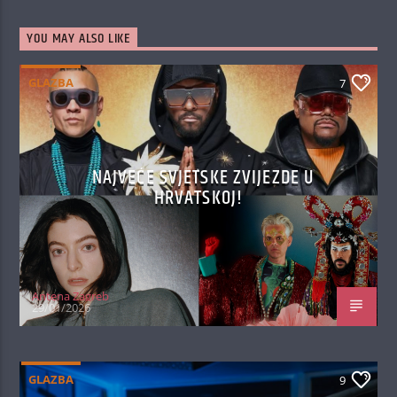
YOU MAY ALSO LIKE
GLAZBA
7
NAJVEĆE SVJETSKE ZVIJEZDE U
HRVATSKOJ!
Antena Zagreb
29/01/2026
GLAZBA
9