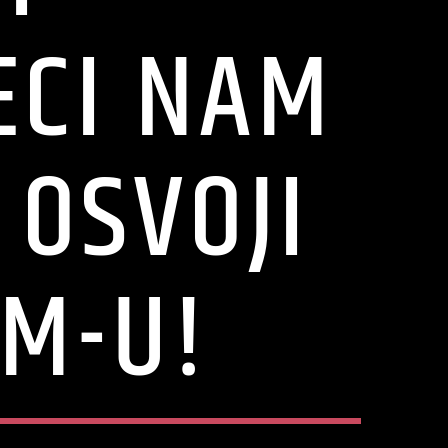
ECI NAM
 OSVOJI
DM-U!