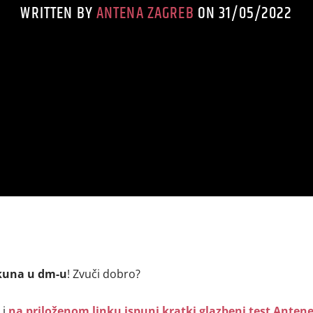
WRITTEN BY
ANTENA ZAGREB
ON 31/05/2022
kuna u dm-u
! Zvuči dobro?
 i
na priloženom linku ispuni kratki glazbeni test Anten