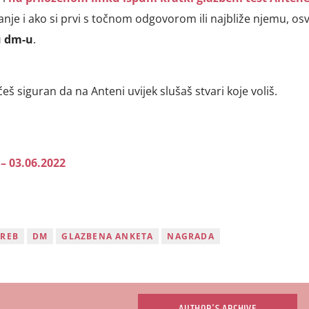
nje i ako si prvi s točnom odgovorom ili najbliže njemu, os
u dm-u
.
ćeš siguran da na Anteni uvijek slušaš stvari koje voliš.
 – 03.06.2022
GREB
DM
GLAZBENA ANKETA
NAGRADA
AUTHOR'S ARCHIVE