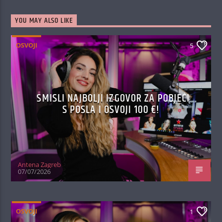
YOU MAY ALSO LIKE
OSVOJI
5
SMISLI NAJBOLJI IZGOVOR ZA POBJEĆI
S POSLA I OSVOJI 100 €!
Antena Zagreb
07/07/2026
OSVOJI
1