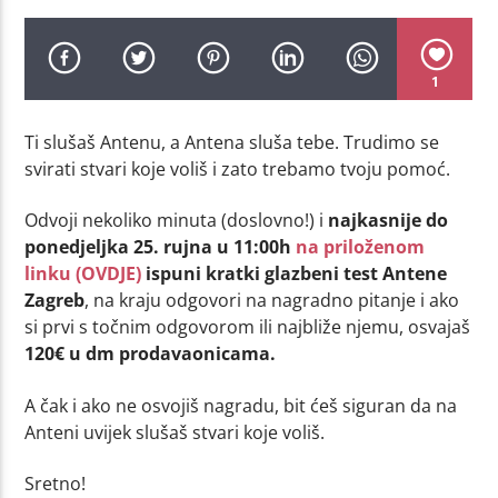
1
Ti slušaš Antenu, a Antena sluša tebe. Trudimo se
svirati stvari koje voliš i zato trebamo tvoju pomoć.
Odvoji nekoliko minuta (doslovno!) i
najkasnije do
ponedjeljka 25. rujna u 11:00h
na priloženom
linku (OVDJE)
ispuni kratki glazbeni test Antene
Zagreb
, na kraju odgovori na nagradno pitanje i ako
si prvi s točnim odgovorom ili najbliže njemu, osvajaš
120€ u dm prodavaonicama.
A čak i ako ne osvojiš nagradu, bit ćeš siguran da na
Anteni uvijek slušaš stvari koje voliš.
Sretno!