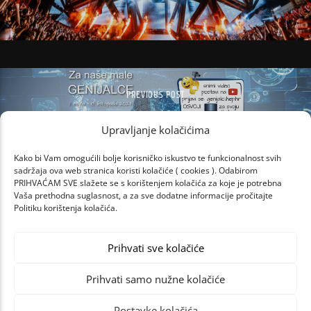
PREVIOUS POST
I OVE GODINE HEP DARUJE NOVA
Upravljanje kolačićima
RAČUNALA OSNOVNOŠKOLCIMA
Kako bi Vam omogućili bolje korisničko iskustvo te funkcionalnost svih
sadržaja ova web stranica koristi kolačiće ( cookies ). Odabirom
PRIHVAĆAM SVE slažete se s korištenjem kolačića za koje je potrebna
Vaša prethodna suglasnost, a za sve dodatne informacije pročitajte
Politiku korištenja kolačića.
Prihvati sve kolačiće
Prihvati samo nužne kolačiće
Postavke kolačića