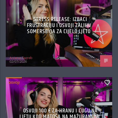
STRESS RELEASE: IZBACI
FRUSTRACIJU I OSVOJI ZALIHU
SOMERSBYJA ZA CIJELO LJETO
Antena Zagreb
02/07/2026
OSVOJI
1
OSVOJI 100 € ZA HRANU I CUGU NA
LJETU KOD MATOŠA NA MAŽURANCU!