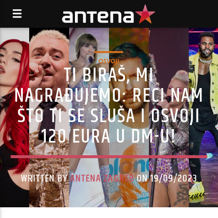
OSVOJI
TI BIRAŠ, MI
NAGRAĐUJEMO: RECI NAM
ŠTO TI SE SLUŠA I OSVOJI
120 EURA U DM-U!
WRITTEN BY
ANTENA ZAGREB
ON 19/09/2023