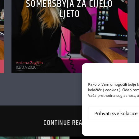
SOMERSBYJA ZA CIJELO
LJETO
Antena Zagreb
02/07/2026
Kako bi Vam omogućili bolje k
kolačiće ( cookies ). Odabir
Vaša prethodna suglasnost, a 
Prihvati sve kolačiće
CONTINUE READING