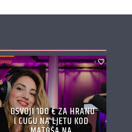
OSVOJI
1
OSVOJI 100 € ZA HRANU
I CUGU NA LJETU KOD
MATOŠA NA