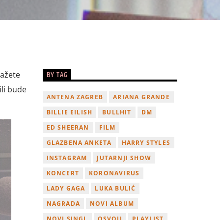
BY TAG
ažete
ili bude
ANTENA ZAGREB
ARIANA GRANDE
BILLIE EILISH
BULLHIT
DM
ED SHEERAN
FILM
GLAZBENA ANKETA
HARRY STYLES
INSTAGRAM
JUTARNJI SHOW
KONCERT
KORONAVIRUS
LADY GAGA
LUKA BULIĆ
NAGRADA
NOVI ALBUM
NOVI SINGL
OSVOJI
PLAYLIST