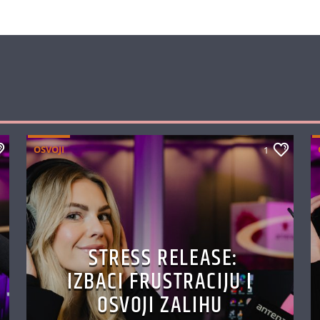
OSVOJI
1
STRESS RELEASE:
IZBACI FRUSTRACIJU I
OSVOJI ZALIHU