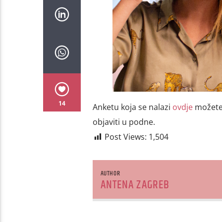
14
Anketu koja se nalazi
ovdje
možete 
objaviti u podne.
Post Views:
1,504
AUTHOR
ANTENA ZAGREB