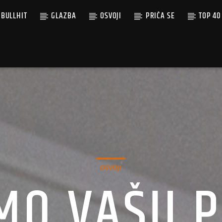
BULLHIT
GLAZBA
OSVOJI
PRIČA SE
TOP 40
OSVOJI
MO VAŠU P