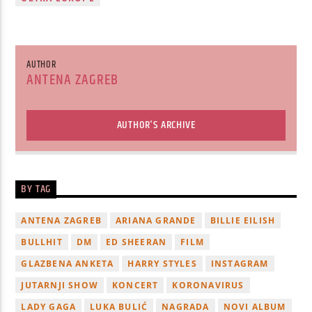
AUTHOR
ANTENA ZAGREB
AUTHOR'S ARCHIVE
BY TAG
ANTENA ZAGREB
ARIANA GRANDE
BILLIE EILISH
BULLHIT
DM
ED SHEERAN
FILM
GLAZBENA ANKETA
HARRY STYLES
INSTAGRAM
JUTARNJI SHOW
KONCERT
KORONAVIRUS
LADY GAGA
LUKA BULIĆ
NAGRADA
NOVI ALBUM