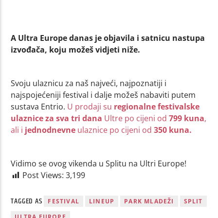
A Ultra Europe danas je objavila i satnicu nastupa
izvođača, koju možeš vidjeti niže.
Svoju ulaznicu za naš najveći, najpoznatiji i
najspojećeniji festival i dalje možeš nabaviti putem
sustava Entrio.
U prodaji su
regionalne festivalske
ulaznice za sva tri dana
Ultre po cijeni od
799 kuna
,
ali i
jednodnevne
ulaznice po cijeni od
350 kuna.
Vidimo se ovog vikenda u Splitu na Ultri Europe!
Post Views:
3,199
TAGGED AS
FESTIVAL
LINEUP
PARK MLADEŽI
SPLIT
ULTRA EUROPE