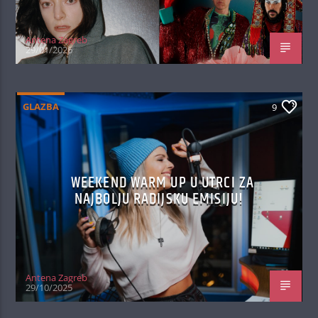
Antena Zagreb
29/01/2026
GLAZBA
9
WEEKEND WARM UP U UTRCI ZA
NAJBOLJU RADIJSKU EMISIJU!
Antena Zagreb
29/10/2025