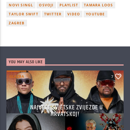
NOVI SINGL
OSVOJI
PLAYLIST
TAMARA LOOS
TAYLOR SWIFT
TWITTER
VIDEO
YOUTUBE
ZAGREB
YOU MAY ALSO LIKE
GLAZBA
7
NAJVEĆE SVJETSKE ZVIJEZDE U
HRVATSKOJ!