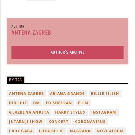
AUTHOR
ANTENA ZAGREB
AUTHOR'S ARCHIVE
BY TAG
ANTENA ZAGREB
ARIANA GRANDE
BILLIE EILISH
BULLHIT
DM
ED SHEERAN
FILM
GLAZBENA ANKETA
HARRY STYLES
INSTAGRAM
JUTARNJI SHOW
KONCERT
KORONAVIRUS
LADY GAGA
LUKA BULIĆ
NAGRADA
NOVI ALBUM