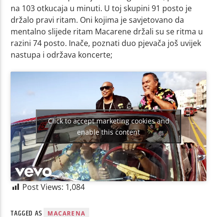
na 103 otkucaja u minuti. U toj skupini 91 posto je
držalo pravi ritam. Oni kojima je savjetovano da
mentalno slijede ritam Macarene držali su se ritma u
razini 74 posto. Inače, poznati duo pjevača još uvijek
nastupa i održava koncerte;
Click to accept marketing cookies and
enable this content
Post Views:
1,084
TAGGED AS
MACARENA