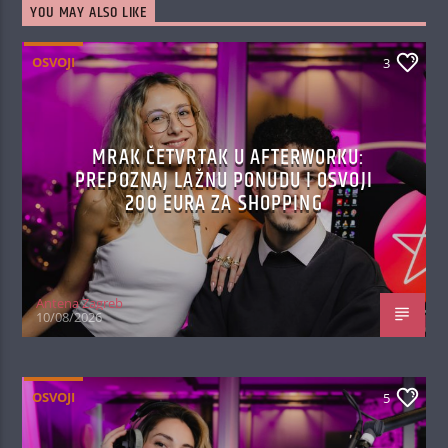
YOU MAY ALSO LIKE
OSVOJI
3
MRAK ČETVRTAK U AFTERWORKU:
PREPOZNAJ LAŽNU PONUDU I OSVOJI
200 EURA ZA SHOPPING
Antena Zagreb
10/08/2026
OSVOJI
5