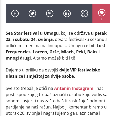
2
Sea Star festival u Umagu
, koji se održava
u petak
23. i subotu 24. svibnja
, otvara festivalsku sezonu s
odličnim imenima na lineupu. U Umagu će biti
Lost
Frequencies, Loreen, Grše, Miach, Peki, Baks i
mnogi drugi
. A tamo možeš biti i ti!
Dajemo ti priliku da osvojiš
dvije VIP festivalske
ulaznice i smještaj za dvije osobe.
Sve što trebaš je otići na
Antenin Instagram
i naći
post ispod kojeg trebaš označiti osobu koju vodiš sa
sobom i uvjeriti nas zašto baš ti zaslužuješ odmor i
partijanje na naš račun. Najbolji komentar biramo u
utorak 20. svibnja i nagrašujemo ga ulaznicama i