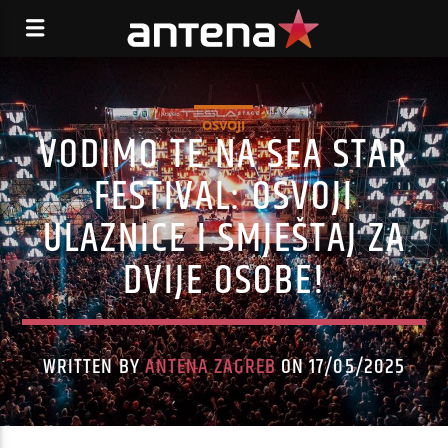
OSVOJI
VODIMO TE NA SEA STAR
FESTIVAL: OSVOJI
ULAZNICE I SMJEŠTAJ ZA
DVIJE OSOBE!
WRITTEN BY
ANTENA ZAGREB
ON 17/05/2025