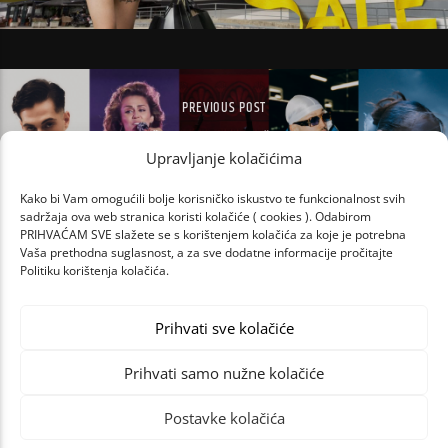
PREVIOUS POST
RECI NAM ŠTO TI SE SLUŠA I OSVOJI 200
Upravljanje kolačićima
EURA U DM-U!
Kako bi Vam omogućili bolje korisničko iskustvo te funkcionalnost svih
sadržaja ova web stranica koristi kolačiće ( cookies ). Odabirom
PRIHVAĆAM SVE slažete se s korištenjem kolačića za koje je potrebna
Vaša prethodna suglasnost, a za sve dodatne informacije pročitajte
Politiku korištenja kolačića.
Prihvati sve kolačiće
Prihvati samo nužne kolačiće
Postavke kolačića