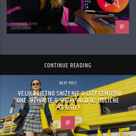
Antena Zagreb
02/07/2026
CONTINUE READING
NEXT POST
VELIKO LJETNO SNIŽENJE U CITY CENTERU
ONE: UŽIVAJTE U SHOPPINGU UZ ODLIČNE
POPUSTE!