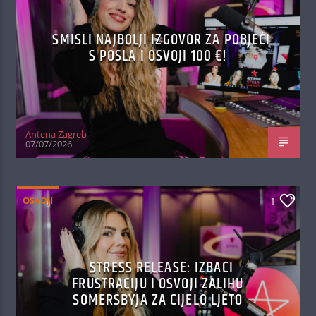
SMISLI NAJBOLJI IZGOVOR ZA POBJEĆI
S POSLA I OSVOJI 100 €!
Antena Zagreb
07/07/2026
OSVOJI
1
STRESS RELEASE: IZBACI
FRUSTRACIJU I OSVOJI ZALIHU
SOMERSBYJA ZA CIJELO LJETO