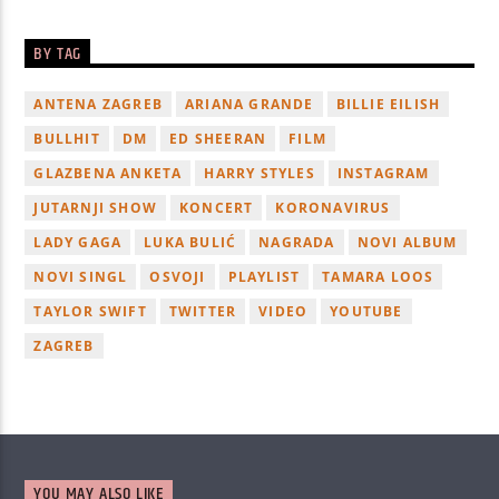
BY TAG
ANTENA ZAGREB
ARIANA GRANDE
BILLIE EILISH
BULLHIT
DM
ED SHEERAN
FILM
GLAZBENA ANKETA
HARRY STYLES
INSTAGRAM
JUTARNJI SHOW
KONCERT
KORONAVIRUS
LADY GAGA
LUKA BULIĆ
NAGRADA
NOVI ALBUM
NOVI SINGL
OSVOJI
PLAYLIST
TAMARA LOOS
TAYLOR SWIFT
TWITTER
VIDEO
YOUTUBE
ZAGREB
YOU MAY ALSO LIKE