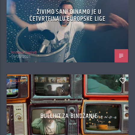
ŽIVIMO SAN! DINAMO JE U
ČETVRTFINALU EUROPSKE LIGE
Antena Zagreb
19/03/2021
BULLHIT
4
BULLHIT ZA BINDŽANJE