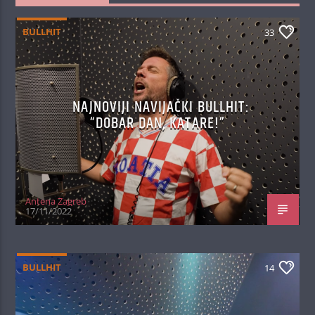
BULLHIT
33
NAJNOVIJI NAVIJAČKI BULLHIT:
“DOBAR DAN, KATARE!”
Antena Zagreb
17/11/2022
BULLHIT
14