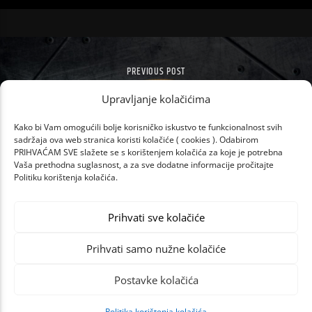
PREVIOUS POST
TVORNICA ŽELJA IDE U NOVU SEZONU!
Upravljanje kolačićima
Kako bi Vam omogućili bolje korisničko iskustvo te funkcionalnost svih
sadržaja ova web stranica koristi kolačiće ( cookies ). Odabirom
PRIHVAĆAM SVE slažete se s korištenjem kolačića za koje je potrebna
Vaša prethodna suglasnost, a za sve dodatne informacije pročitajte
Politiku korištenja kolačića.
Prihvati sve kolačiće
Prihvati samo nužne kolačiće
Postavke kolačića
Politika korištenja kolačića