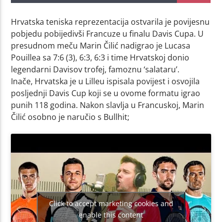
Hrvatska teniska reprezentacija ostvarila je povijesnu
pobjedu pobijedivši Francuze u finalu Davis Cupa. U
presudnom meču Marin Čilić nadigrao je Lucasa
Pouillea sa 7:6 (3), 6:3, 6:3 i time Hrvatskoj donio
legendarni Davisov trofej, famoznu ‘salataru’.
Inače, Hrvatska je u Lilleu ispisala povijest i osvojila
posljednji Davis Cup koji se u ovome formatu igrao
punih 118 godina. Nakon slavlja u Francuskoj, Marin
Čilić osobno je naručio s Bullhit;
Click to accept marketing cookies and
enable this content