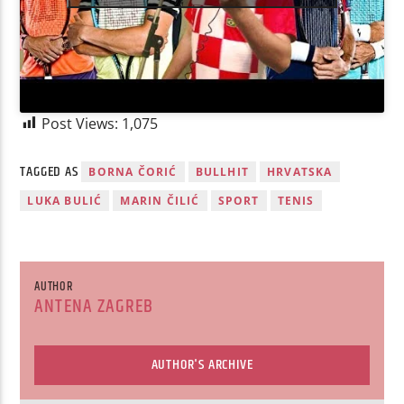
Post Views:
1,075
TAGGED AS
BORNA ČORIĆ
BULLHIT
HRVATSKA
LUKA BULIĆ
MARIN ČILIĆ
SPORT
TENIS
AUTHOR
ANTENA ZAGREB
AUTHOR'S ARCHIVE