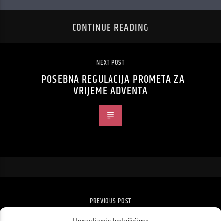
CONTINUE READING
NEXT POST
POSEBNA REGULACIJA PROMETA ZA
VRIJEME ADVENTA
PREVIOUS POST
MARIN ČILIĆ NARUČIO SVOJ BULLHIT!
Upravljanje kolačićima