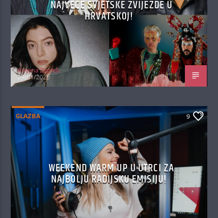
NAJVEĆE SVJETSKE ZVIJEZDE U
HRVATSKOJ!
Antena Zagreb
29/01/2026
GLAZBA
9
WEEKEND WARM UP U UTRCI ZA
NAJBOLJU RADIJSKU EMISIJU!