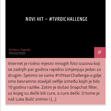
NOVI HIT – #TVRDICHALLENGE
Antena Zagreb
05/02/2020
Internet je rodno mjesto mnogih foto izazova koji
se zadnjih par godina rapidno izmjenjuju jedan za
drugim. Sjetimo se samo #10YearChallenge-a gdje
smo besramno stavljali selfije između kojih je bilo
10 godina razlike. Zatim je došao Snapchat filter,
uz kojeg su dečki bili cure, a cure dečki. O tome je
naš Luka Bulić snimio i […]