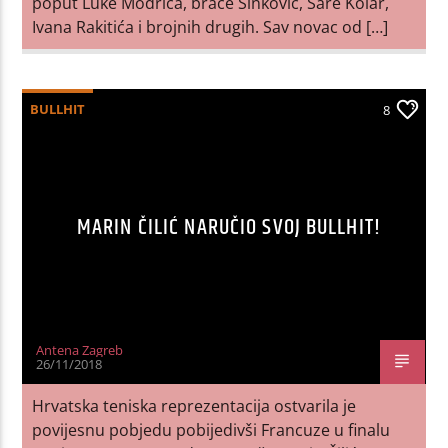
poput Luke Modrića, braće Sinković, Sare Kolar,
Ivana Rakitića i brojnih drugih. Sav novac od […]
BULLHIT
8
MARIN ČILIĆ NARUČIO SVOJ BULLHIT!
Antena Zagreb
26/11/2018
Hrvatska teniska reprezentacija ostvarila je
povijesnu pobjedu pobijedivši Francuze u finalu