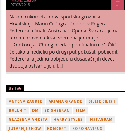
Antena Zagreb
07/03/2018
Nakon rukometa, nova sportska groznica u
Hrvatskoj – Marin Čilić igrat će protiv Rogera
Federera u finalu Australian Opena! Švicarac je na
terenu proveo tek sat vremena jer mu je
Južnokorejac Chung predao polufinalni meč. Čilić
će tako u nedjelju po drugi put pokušati pobijediti
Federera, a jedinu pobjedu u dosadašnjih devet
dvoboja ostvario je u […]
BY TAG
ANTENA ZAGREB
ARIANA GRANDE
BILLIE EILISH
BULLHIT
DM
ED SHEERAN
FILM
GLAZBENA ANKETA
HARRY STYLES
INSTAGRAM
JUTARNJI SHOW
KONCERT
KORONAVIRUS