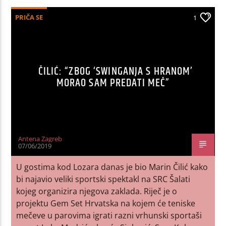
PRIČA SE
1
ČILIĆ: “ZBOG ‘SWINGANJA S HRANOM’
MORAO SAM PREDATI MEČ”
Antena Zagreb
07/06/2019
U gostima kod Lozara danas je bio Marin Čilić kako
bi najavio veliki sportski spektakl na SRC Šalati
kojeg organizira njegova zaklada. Riječ je o
projektu Gem Set Hrvatska na kojem će teniske
mečeve u parovima igrati razni vrhunski sportaši