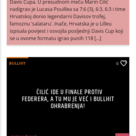
Davis Cupa. U presudnom meču Marin Čilić
nadigrao je Lucasa Pouillea sa 7:6 (3), 6:3, 6:3 i time
Hrvatskoj donio legendarni Davisov trofej,
famoznu ‘salataru’. Inače, Hrvatska je u Lilleu
ispisala povijest i osvojila posljednji Davis Cup koji
se u ovome formatu igrao punih 118 […]
BULLHIT
0
ČILIĆ IDE U FINALE PROTIV
FEDERERA, A TU MU JE VEĆ I BULLHIT
OHRABRENJA!