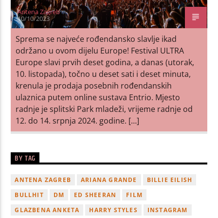
Antena Zagreb
10/10/2023
Sprema se najveće rođendansko slavlje ikad
održano u ovom dijelu Europe! Festival ULTRA
Europe slavi prvih deset godina, a danas (utorak,
10. listopada), točno u deset sati i deset minuta,
krenula je prodaja posebnih rođendanskih
ulaznica putem online sustava Entrio. Mjesto
radnje je splitski Park mladeži, vrijeme radnje od
12. do 14. srpnja 2024. godine. […]
BY TAG
ANTENA ZAGREB
ARIANA GRANDE
BILLIE EILISH
BULLHIT
DM
ED SHEERAN
FILM
GLAZBENA ANKETA
HARRY STYLES
INSTAGRAM