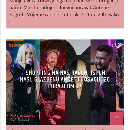
Matije Cveka i doživjeti ga na jedan skroz drugačiji
način. Mjesto radnje – dnevni boravak Antene
Zagreb. Vrijeme radnje – utorak, 7.11 od 20h. Kako
[…]
OSVOJI
1
SHOPPING NA NAŠ RAČUN: ISPUNI
NAŠU GLAZBENU ANKETU I OSVOJI 120
EURA U DM-U!
Antena Zagreb
16/10/2023