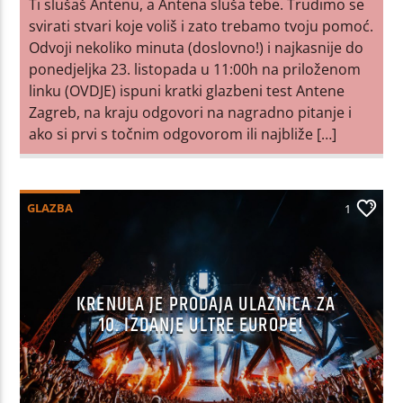
Ti slušaš Antenu, a Antena sluša tebe. Trudimo se
svirati stvari koje voliš i zato trebamo tvoju pomoć.
Odvoji nekoliko minuta (doslovno!) i najkasnije do
ponedjeljka 23. listopada u 11:00h na priloženom
linku (OVDJE) ispuni kratki glazbeni test Antene
Zagreb, na kraju odgovori na nagradno pitanje i
ako si prvi s točnim odgovorom ili najbliže […]
GLAZBA
1
KRENULA JE PRODAJA ULAZNICA ZA
10. IZDANJE ULTRE EUROPE!