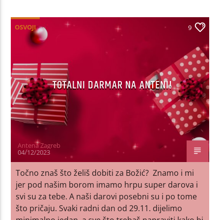
OSVOJI
9
TOTALNI DARMAR NA ANTENI!
Antena Zagreb
04/12/2023
Točno znaš što želiš dobiti za Božić? Znamo i mi
jer pod našim borom imamo hrpu super darova i
svi su za tebe. A naši darovi posebni su i po tome
što pričaju. Svaki radni dan od 29.11. dijelimo
minimalno jedan, a sve što trebaš napraviti kako bi