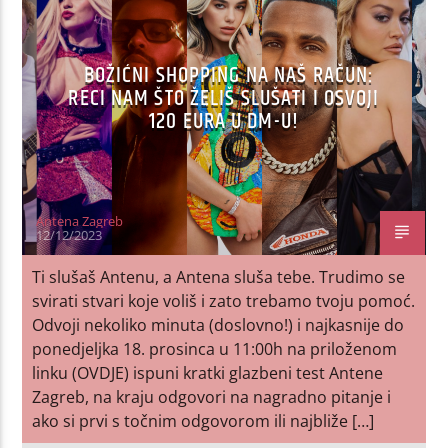
BOŽIĆNI SHOPPING NA NAŠ RAČUN:
RECI NAM ŠTO ŽELIŠ SLUŠATI I OSVOJI
120 EURA U DM-U!
Antena Zagreb
12/12/2023
Ti slušaš Antenu, a Antena sluša tebe. Trudimo se
svirati stvari koje voliš i zato trebamo tvoju pomoć.
Odvoji nekoliko minuta (doslovno!) i najkasnije do
ponedjeljka 18. prosinca u 11:00h na priloženom
linku (OVDJE) ispuni kratki glazbeni test Antene
Zagreb, na kraju odgovori na nagradno pitanje i
ako si prvi s točnim odgovorom ili najbliže […]