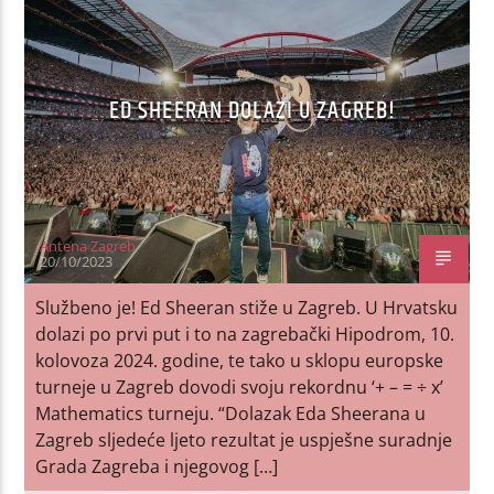
ED SHEERAN DOLAZI U ZAGREB!
Antena Zagreb
20/10/2023
Službeno je! Ed Sheeran stiže u Zagreb. U Hrvatsku
dolazi po prvi put i to na zagrebački Hipodrom, 10.
kolovoza 2024. godine, te tako u sklopu europske
turneje u Zagreb dovodi svoju rekordnu ‘+ – = ÷ x’
Mathematics turneju. “Dolazak Eda Sheerana u
Zagreb sljedeće ljeto rezultat je uspješne suradnje
Grada Zagreba i njegovog […]