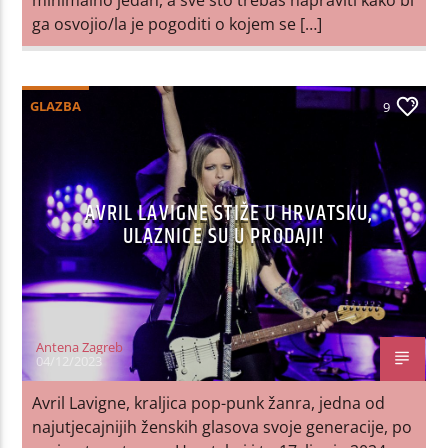
ga osvojio/la je pogoditi o kojem se […]
GLAZBA
9
AVRIL LAVIGNE STIŽE U HRVATSKU,
ULAZNICE SU U PRODAJI!
Antena Zagreb
04/12/2023
Avril Lavigne, kraljica pop-punk žanra, jedna od
najutjecajnijih ženskih glasova svoje generacije, po