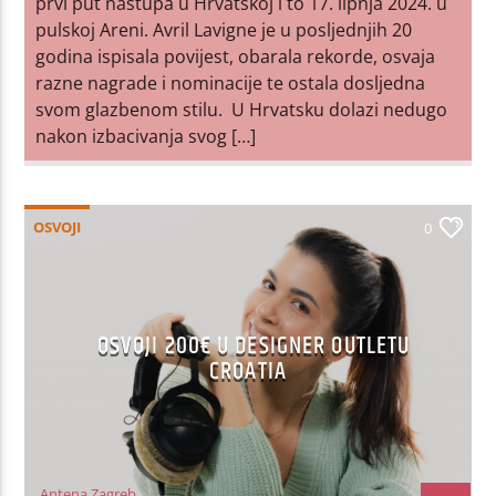
prvi put nastupa u Hrvatskoj i to 17. lipnja 2024. u
pulskoj Areni. Avril Lavigne je u posljednjih 20
godina ispisala povijest, obarala rekorde, osvaja
razne nagrade i nominacije te ostala dosljedna
svom glazbenom stilu. U Hrvatsku dolazi nedugo
nakon izbacivanja svog […]
OSVOJI
0
OSVOJI 200€ U DESIGNER OUTLETU
CROATIA
Antena Zagreb