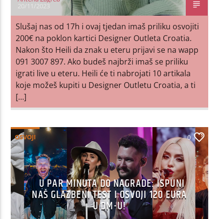
20/11/2023
Slušaj nas od 17h i ovaj tjedan imaš priliku osvojiti
200€ na poklon kartici Designer Outleta Croatia.
Nakon što Heili da znak u eteru prijavi se na wapp
091 3007 897. Ako budeš najbrži imaš se priliku
igrati live u eteru. Heili će ti nabrojati 10 artikala
koje možeš kupiti u Designer Outletu Croatia, a ti
[…]
OSVOJI
0
U PAR MINUTA DO NAGRADE: ISPUNI
NAŠ GLAZBENI TEST I OSVOJI 120 EURA
U DM-U!