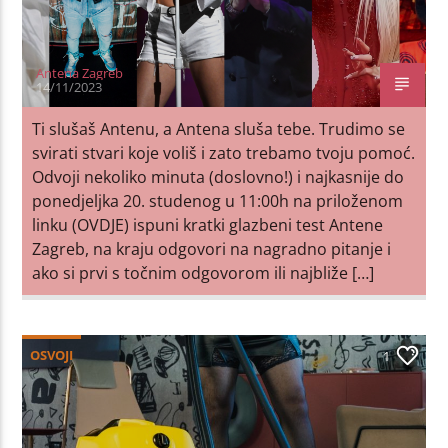
Antena Zagreb
14/11/2023
Ti slušaš Antenu, a Antena sluša tebe. Trudimo se
svirati stvari koje voliš i zato trebamo tvoju pomoć.
Odvoji nekoliko minuta (doslovno!) i najkasnije do
ponedjeljka 20. studenog u 11:00h na priloženom
linku (OVDJE) ispuni kratki glazbeni test Antene
Zagreb, na kraju odgovori na nagradno pitanje i
ako si prvi s točnim odgovorom ili najbliže […]
OSVOJI
1