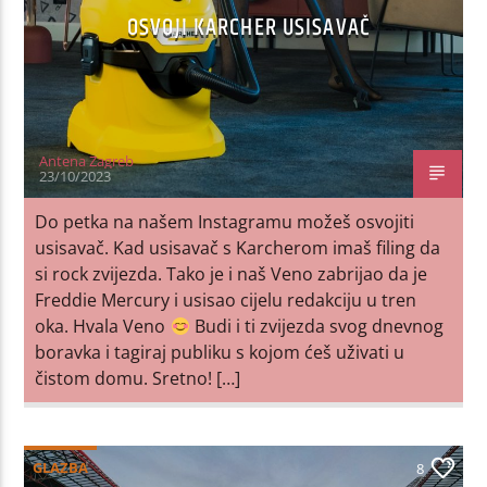
OSVOJI KARCHER USISAVAČ
Antena Zagreb
23/10/2023
Do petka na našem Instagramu možeš osvojiti
usisavač. Kad usisavač s Karcherom imaš filing da
si rock zvijezda. Tako je i naš Veno zabrijao da je
Freddie Mercury i usisao cijelu redakciju u tren
oka. Hvala Veno
Budi i ti zvijezda svog dnevnog
boravka i tagiraj publiku s kojom ćeš uživati u
čistom domu. Sretno! […]
GLAZBA
8