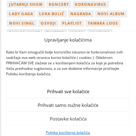
JUTARNJI SHOW
KONCERT
KORONAVIRUS
LADY GAGA
LUKA BULIĆ
NAGRADA
NOVI ALBUM
NOVI SINGL
OSVOJI
PLAYLIST
TAMARA LOOS
TAYLOR SWIFT
TWITTER
VIDEO
YOUTUBE
Upravljanje kolačićima
ZAGREB
Kako bi Vam omogućili bolje korisničko iskustvo te funkcionalnost svih
sadržaja ova web stranica koristi kolačiće ( cookies ). Odabirom
PRIHVAĆAM SVE slažete se s korištenjem kolačića za koje je potrebna
Vaša prethodna suglasnost, a za sve dodatne informacije pročitajte
Politiku korištenja kolačića.
PREV
NEXT
PAGES
Prihvati sve kolačiće
Prihvati samo nužne kolačiće
Postavke kolačića
Politika korištenja kolačića