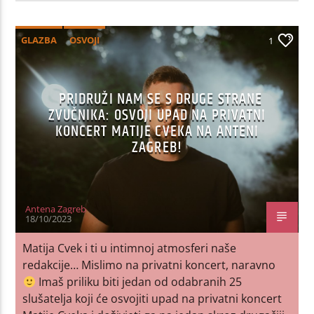
GLAZBA
OSVOJI
1
PRIDRUŽI NAM SE S DRUGE STRANE
ZVUČNIKA: OSVOJI UPAD NA PRIVATNI
KONCERT MATIJE CVEKA NA ANTENI
ZAGREB!
Antena Zagreb
18/10/2023
Matija Cvek i ti u intimnoj atmosferi naše
redakcije… Mislimo na privatni koncert, naravno
Imaš priliku biti jedan od odabranih 25
slušatelja koji će osvojiti upad na privatni koncert