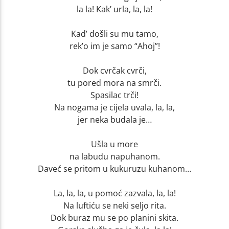
la la! Kak’ urla, la, la!
Kad’ došli su mu tamo,
rek’o im je samo “Ahoj”!
Dok cvrčak cvrči,
tu pored mora na smrči.
Spasilac trči!
Na nogama je cijela uvala, la, la,
jer neka budala je…
Ušla u more
na labudu napuhanom.
Daveć se pritom u kukuruzu kuhanom…
La, la, la, u pomoć zazvala, la, la!
Na luftiću se neki seljo rita.
Dok buraz mu se po planini skita.