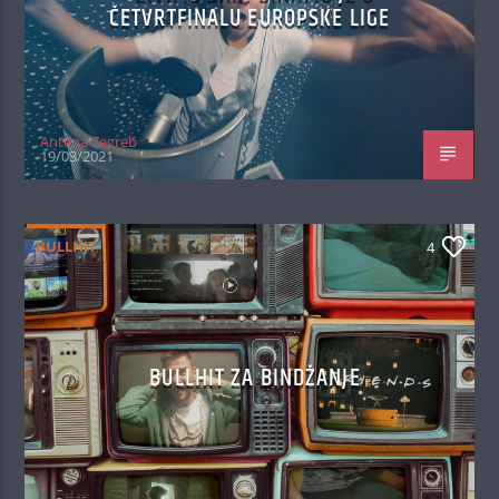
ČETVRTFINALU EUROPSKE LIGE
Antena Zagreb
19/03/2021
BULLHIT
4
BULLHIT ZA BINDŽANJE