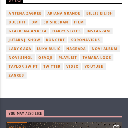
BY TAG
ANTENA ZAGREB
ARIANA GRANDE
BILLIE EILISH
BULLHIT
DM
ED SHEERAN
FILM
GLAZBENA ANKETA
HARRY STYLES
INSTAGRAM
JUTARNJI SHOW
KONCERT
KORONAVIRUS
LADY GAGA
LUKA BULIĆ
NAGRADA
NOVI ALBUM
NOVI SINGL
OSVOJI
PLAYLIST
TAMARA LOOS
TAYLOR SWIFT
TWITTER
VIDEO
YOUTUBE
ZAGREB
YOU MAY ALSO LIKE
BULLHIT
33