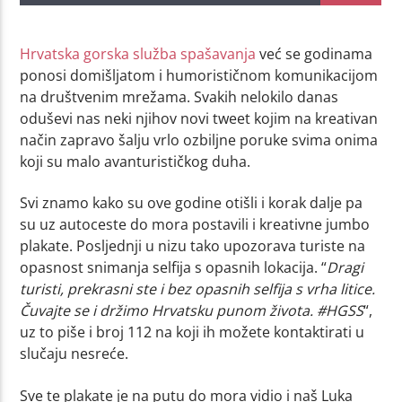
Hrvatska gorska služba spašavanja
već se godinama
ponosi domišljatom i humorističnom komunikacijom
na društvenim mrežama. Svakih nelokilo danas
oduševi nas neki njihov novi tweet kojim na kreativan
način zapravo šalju vrlo ozbiljne poruke svima onima
koji su malo avanturističkog duha.
Svi znamo kako su ove godine otišli i korak dalje pa
su uz autoceste do mora postavili i kreativne jumbo
plakate. Posljednji u nizu tako upozorava turiste na
opasnost snimanja selfija s opasnih lokacija. “
Dragi
turisti, prekrasni ste i bez opasnih selfija s vrha litice.
Čuvajte se i držimo Hrvatsku punom života. #HGSS
“,
uz to piše i broj 112 na koji ih možete kontaktirati u
slučaju nesreće.
Sve te plakate je na putu do mora vidio i naš Luka