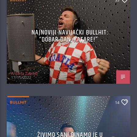
NAJNOVIJI NAVIJAČKI BULLHIT:
“DOBAR DAN, KATARE!”
Antena Zagreb
17/11/2022
BULLHIT
14
ŽIVIMO SAN! DINAMO JE U