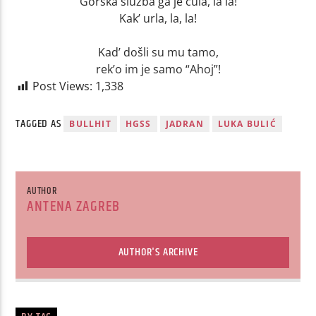
Gorska služba ga je čula, la la!
Kak’ urla, la, la!
Kad’ došli su mu tamo,
rek’o im je samo “Ahoj”!
Post Views:
1,338
TAGGED AS
BULLHIT
HGSS
JADRAN
LUKA BULIĆ
AUTHOR
ANTENA ZAGREB
AUTHOR'S ARCHIVE