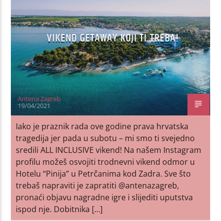
VIKEND GETAWAY KOJI TI TREBA!
Antena Zagreb
19/04/2021
Iako je praznik rada ove godine prava hrvatska
tragedija jer pada u subotu – mi smo ti svejedno
sredili ALL INCLUSIVE vikend! Na našem Instagram
profilu možeš osvojiti trodnevni vikend odmor u
Hotelu “Pinija” u Petrčanima kod Zadra. Sve što
trebaš napraviti je zapratiti @antenazagreb,
pronaći objavu nagradne igre i slijediti uputstva
ispod nje. Dobitnika […]