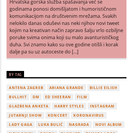
Hrvatska gorska služba spašavanja već se
godinama ponosi domišljatom i humorističnom
komunikacijom na društvenim mrežama. Svakih
nelokilo danas oduševi nas neki njihov novi tweet
kojim na kreativan način zapravo šalju vrlo ozbiljne
poruke svima onima koji su malo avanturističkog
duha. Svi znamo kako su ove godine otišli i korak
dalje pa su uz autoceste do […]
BY TAG
ANTENA ZAGREB
ARIANA GRANDE
BILLIE EILISH
BULLHIT
DM
ED SHEERAN
FILM
GLAZBENA ANKETA
HARRY STYLES
INSTAGRAM
JUTARNJI SHOW
KONCERT
KORONAVIRUS
LADY GAGA
LUKA BULIĆ
NAGRADA
NOVI ALBUM