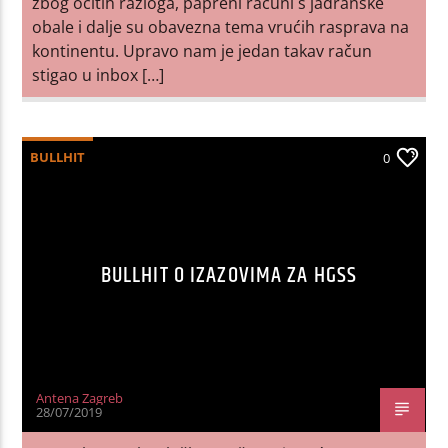
zbog očitih razloga, papreni računi s jadranske
obale i dalje su obavezna tema vrućih rasprava na
kontinentu. Upravo nam je jedan takav račun
stigao u inbox […]
BULLHIT
0
BULLHIT O IZAZOVIMA ZA HGSS
Antena Zagreb
28/07/2019