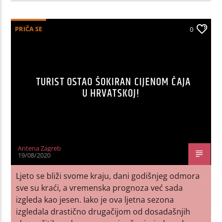
PRIČA SE
0
TURIST OSTAO ŠOKIRAN CIJENOM ČAJA
U HRVATSKOJ!
Antena Zagreb
19/08/2020
Ljeto se bliži svome kraju, dani godišnjeg odmora
sve su kraći, a vremenska prognoza već sada
izgleda kao jesen. Iako je ova ljetna sezona
izgledala drastično drugačijom od dosadašnjih