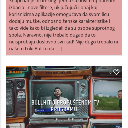
Snapchat je proteklog tjedna sa novim updateom
izbacio i nove filtere, uključujući i onaj koji
korisnicima aplikacije omogućava da svom licu
dodaju muške, odnosno ženske karakteristike i
tako vide kako bi izgledali da su osobe suprotnog
spola. Naravno, nije trebalo dugao da to
neisprobaju doslovno svi ikad! Nije dugo trebalo ni
našem Luki Buliću da […]
BULLHIT
0
BULLHIT O PROPUŠTENOM TV
PROGRAMU