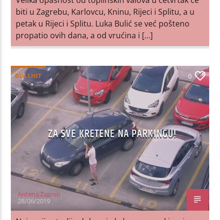
biti u Zagrebu, Karlovcu, Kninu, Rijeci i Splitu, a u
petak u Rijeci i Splitu. Luka Bulić se već pošteno
propatio ovih dana, a od vrućina i […]
BULLHIT
0
ZA SVE KRETENE NA PARKINGU!
Antena Zagreb
28/06/2019