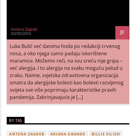
Antena Zagreb
03/05/2019
Luka Bulić već danima hoda po redakciji crvenog
nosa, a oko njega samo padaju iskorištene
maramice. Možemo reći, na svu sreću nije gripa –
već alergija. I to alergija na svaku moguću pelud u
zraku. Naime, svjetska zdravstvena organizacija
smatra da alergijske bolesti kao bolesti razvijenog
svijeta sve više poprimaju karakteristike pravih
pandemija. Zabrinjavajuće je […]
BY TAG
ANTENA ZAGREB
ARIANA GRANDE
BILLIE EILISH