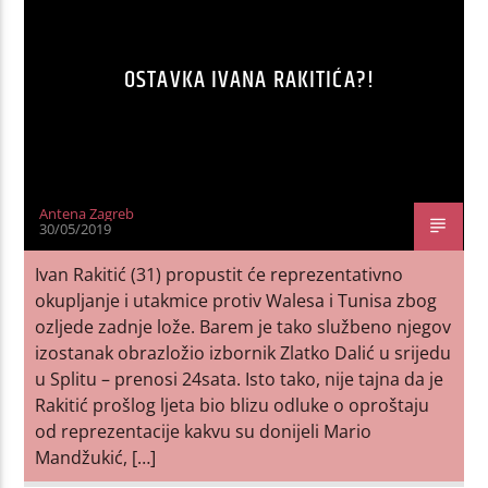
OSTAVKA IVANA RAKITIĆA?!
Antena Zagreb
30/05/2019
Ivan Rakitić (31) propustit će reprezentativno
okupljanje i utakmice protiv Walesa i Tunisa zbog
ozljede zadnje lože. Barem je tako službeno njegov
izostanak obrazložio izbornik Zlatko Dalić u srijedu
u Splitu – prenosi 24sata. Isto tako, nije tajna da je
Rakitić prošlog ljeta bio blizu odluke o oproštaju
od reprezentacije kakvu su donijeli Mario
Mandžukić, […]