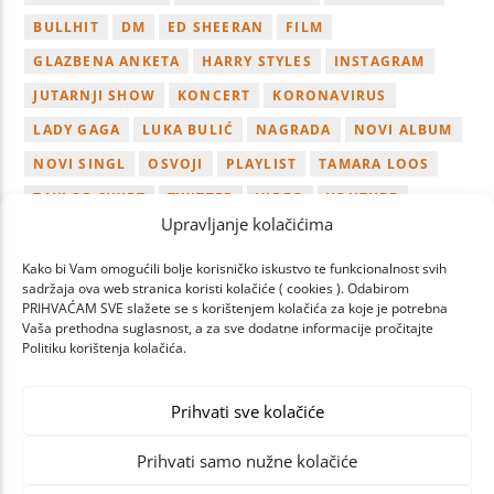
BULLHIT
DM
ED SHEERAN
FILM
GLAZBENA ANKETA
HARRY STYLES
INSTAGRAM
JUTARNJI SHOW
KONCERT
KORONAVIRUS
LADY GAGA
LUKA BULIĆ
NAGRADA
NOVI ALBUM
NOVI SINGL
OSVOJI
PLAYLIST
TAMARA LOOS
TAYLOR SWIFT
TWITTER
VIDEO
YOUTUBE
Upravljanje kolačićima
ZAGREB
Kako bi Vam omogućili bolje korisničko iskustvo te funkcionalnost svih
sadržaja ova web stranica koristi kolačiće ( cookies ). Odabirom
PRIHVAĆAM SVE slažete se s korištenjem kolačića za koje je potrebna
Vaša prethodna suglasnost, a za sve dodatne informacije pročitajte
Politiku korištenja kolačića.
PREV
NEXT
PAGES
Prihvati sve kolačiće
Prihvati samo nužne kolačiće