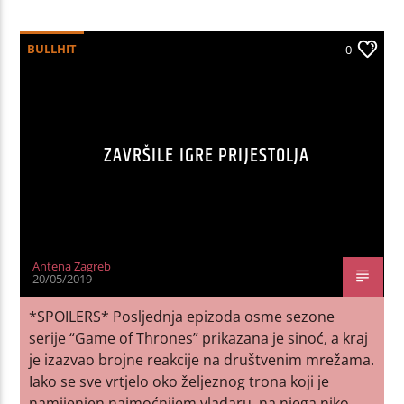
BULLHIT
0
ZAVRŠILE IGRE PRIJESTOLJA
Antena Zagreb
20/05/2019
*SPOILERS* Posljednja epizoda osme sezone
serije “Game of Thrones” prikazana je sinoć, a kraj
je izazvao brojne reakcije na društvenim mrežama.
Iako se sve vrtjelo oko željeznog trona koji je
namijenjen najmoćnijem vladaru, na njega niko