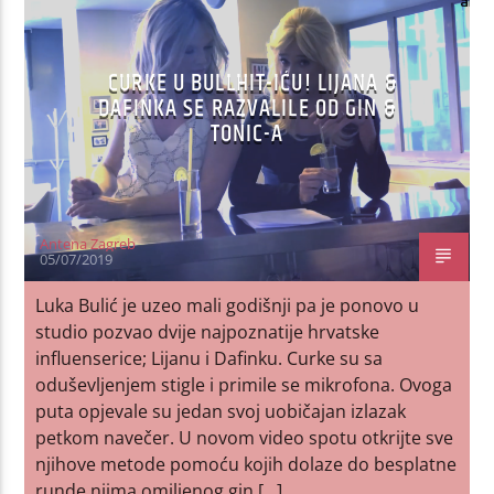
CURKE U BULLHIT-IĆU! LIJANA &
DAFINKA SE RAZVALILE OD GIN &
TONIC-A
Antena Zagreb
05/07/2019
Luka Bulić je uzeo mali godišnji pa je ponovo u
studio pozvao dvije najpoznatije hrvatske
influenserice; Lijanu i Dafinku. Curke su sa
oduševljenjem stigle i primile se mikrofona. Ovoga
puta opjevale su jedan svoj uobičajan izlazak
petkom navečer. U novom video spotu otkrijte sve
njihove metode pomoću kojih dolaze do besplatne
runde njima omiljenog gin […]