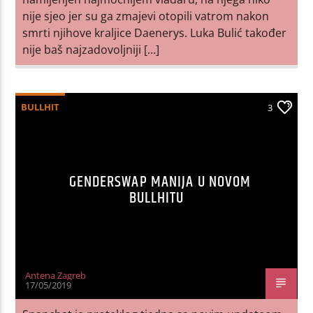
nije sjeo jer su ga zmajevi otopili vatrom nakon
smrti njihove kraljice Daenerys. Luka Bulić također
nije baš najzadovoljniji […]
BULLHIT
3
GENDERSWAP MANIJA U NOVOM
BULLHITU
Antena Zagreb
17/05/2019