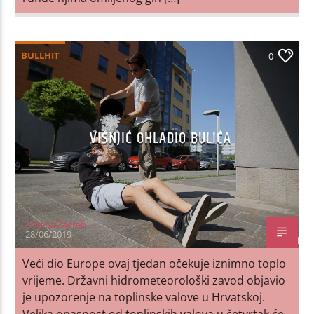
BULLHIT
0
VIŠNJIĆ OHLADIO BULIĆA
Antena Zagreb
28/06/2019
Veći dio Europe ovaj tjedan očekuje iznimno toplo
vrijeme. Državni hidrometeorološki zavod objavio
je upozorenje na toplinske valove u Hrvatskoj.
Velika opasnost od toplinskih valova u četvrtak će