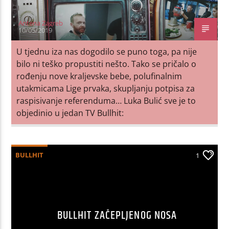
Antena Zagreb
10/05/2019
U tjednu iza nas dogodilo se puno toga, pa nije
bilo ni teško propustiti nešto. Tako se pričalo o
rođenju nove kraljevske bebe, polufinalnim
utakmicama Lige prvaka, skupljanju potpisa za
raspisivanje referenduma… Luka Bulić sve je to
objedinio u jedan TV Bullhit:
BULLHIT
1
BULLHIT ZAČEPLJENOG NOSA