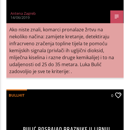
Antena Zagreb
14/06/2019
Ako niste znali, komarci pronalaze žrtvu na
nekoliko načina: zamijete kretanje, detektiraju
infracrveno zračenja topline tijela te pomoću
kemijskih signala (privlači ih ugljični dioksid,
mliječna kiselina i razne druge kemikalije) i to na
udaljenosti od 25 do 35 metara. Luka Bulić
zadovoljio je sve te kriterije: .
BULLHIT
0
BULIĆ POSPAJAO PRAZNIKE U LIPNJU