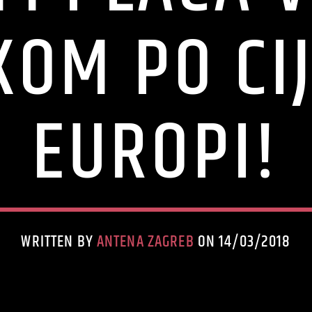
KOM PO CIJ
EUROPI!
WRITTEN BY
ANTENA ZAGREB
ON 14/03/2018