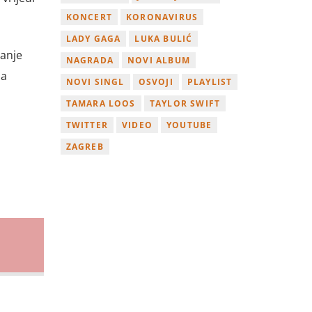
KONCERT
KORONAVIRUS
LADY GAGA
LUKA BULIĆ
vanje
NAGRADA
NOVI ALBUM
na
NOVI SINGL
OSVOJI
PLAYLIST
TAMARA LOOS
TAYLOR SWIFT
TWITTER
VIDEO
YOUTUBE
ZAGREB