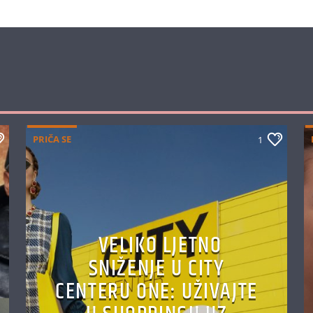
PRIČA SE
1
VELIKO LJETNO
SNIŽENJE U CITY
CENTERU ONE: UŽIVAJTE