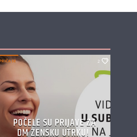
PRIČA SE
2
POČELE SU PRIJAVE ZA
DM ŽENSKU UTRKU!