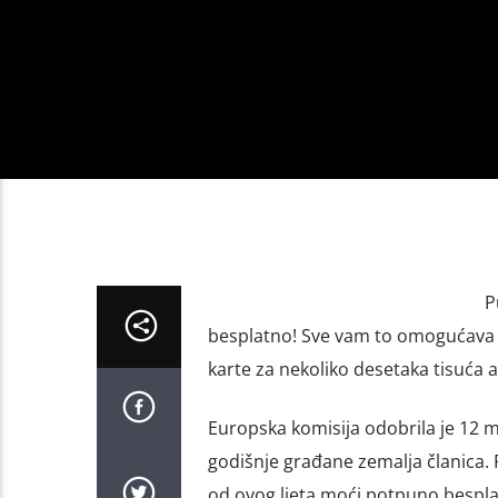
P
besplatno! Sve vam to omogućava no
karte za nekoliko desetaka tisuća 
Europska komisija odobrila je 12 mi
godišnje građane zemalja članica. Ri
od ovog ljeta moći potpuno besplat