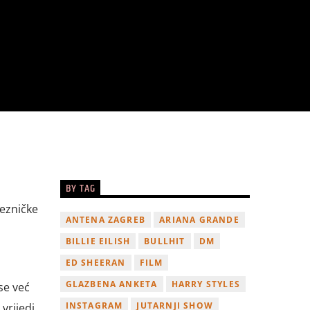
BY TAG
jezničke
ANTENA ZAGREB
ARIANA GRANDE
BILLIE EILISH
BULLHIT
DM
ED SHEERAN
FILM
GLAZBENA ANKETA
HARRY STYLES
se već
INSTAGRAM
JUTARNJI SHOW
vrijedi