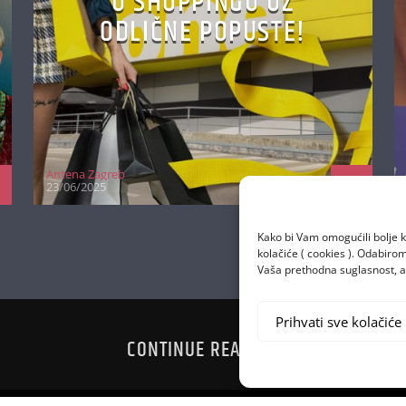
U SHOPPINGU UZ
ODLIČNE POPUSTE!
Antena Zagreb
23/06/2025
Kako bi Vam omogućili bolje k
kolačiće ( cookies ). Odabir
Vaša prethodna suglasnost, a 
Prihvati sve kolačiće
CONTINUE READING