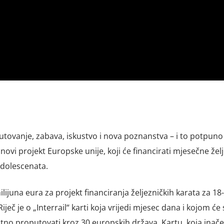
utovanje, zabava, iskustvo i nova poznanstva – i to potpuno
vi projekt Europske unije, koji će financirati mjesečne žel
adolescenata.
lijuna eura za projekt financiranja željezničkih karata za 18-
ječ je o „Interrail“ karti koja vrijedi mjesec dana i kojom će 
no proputovati kroz 30 europskih država. Kartu, koja inače 