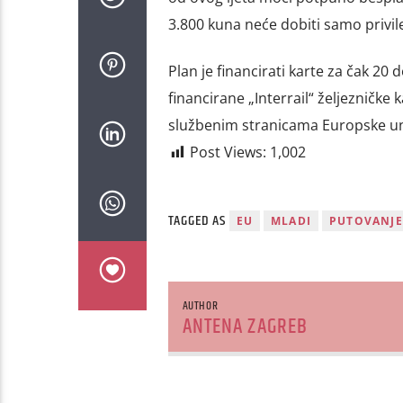
3.800 kuna neće dobiti samo privile
Plan je financirati karte za čak 20
financirane „Interrail“ željezničke ka
službenim stranicama Europske uni
Post Views:
1,002
TAGGED AS
EU
MLADI
PUTOVANJE
AUTHOR
ANTENA ZAGREB