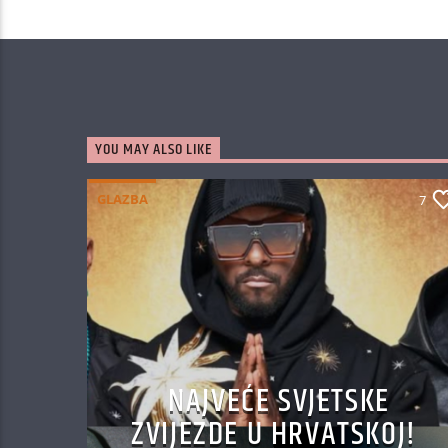
YOU MAY ALSO LIKE
GLAZBA
7
NAJVEĆE SVJETSKE
ZVIJEZDE U HRVATSKOJ!