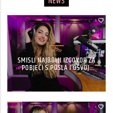
NEWS
5
OSVOJI
SMISLI NAJBOLJI IZGOVOR ZA
POBJEĆI S POSLA I OSVOJI
100 €!
OSVOJI
1