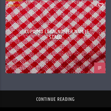
ZAGREB
4
KUPUJMO LOKALNO! JER NAM JE
STALO
Antena Zagreb
17/04/2020
CONTINUE READING