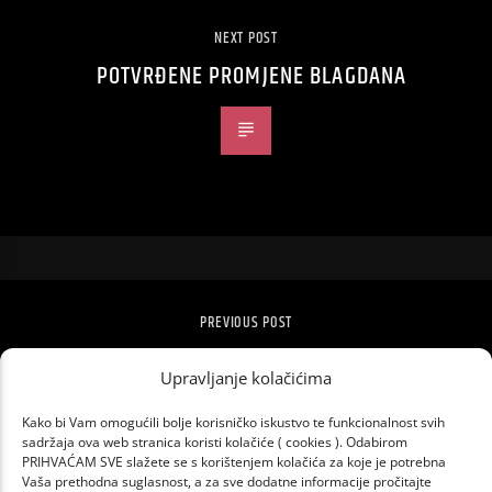
NEXT POST
POTVRĐENE PROMJENE BLAGDANA
PREVIOUS POST
SHAWN MENDES I TAYLOR SWIFT PJEVAJU
„LOVER”
Upravljanje kolačićima
Kako bi Vam omogućili bolje korisničko iskustvo te funkcionalnost svih
sadržaja ova web stranica koristi kolačiće ( cookies ). Odabirom
PRIHVAĆAM SVE slažete se s korištenjem kolačića za koje je potrebna
Vaša prethodna suglasnost, a za sve dodatne informacije pročitajte