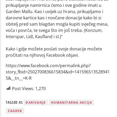
prikupljanje namirnica ćemo i ove godine imati u
Garden Mallu. Kao i uvijek uz hranu, prikupljamo i
darovne kartice kao i novčane donacije kako bi si
obitelj pred sam blagdan mogla kupiti svježeg mesa,
voća i povrća, te svega što im još treba. (Konzum,
Interspar, Lidl, Kaufland i sl.)”
Kako i gdje možete poslati svoje donacije možete
pročitati na njihovoj Facebook objavi.
https://www.facebook.com/permalink.php?
story_fbid=2502700836615834&id=141596513528941
5&__tn__=K-R
Post Views:
1,270
TAGGED AS
DARIVANJE
HUMANITARNA AKCIJA
ZAGREB