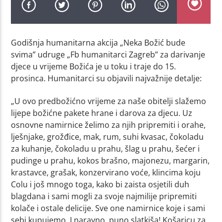
Godišnja humanitarna akcija „Neka Božić bude
svima” udruge „Fb humanitarci Zagreb” za darivanje
djece u vrijeme Božića je u toku i traje do 15.
prosinca. Humanitarci su objavili najvažnije detalje:
„U ovo predbožićno vrijeme za naše obitelji slažemo
lijepe božićne pakete hrane i darova za djecu. Uz
osnovne namirnice želimo za njih pripremiti i orahe,
lješnjake, grožđice, mak, rum, suhi kvasac, čokoladu
za kuhanje, čokoladu u prahu, šlag u prahu, šećer i
pudinge u prahu, kokos brašno, majonezu, margarin,
krastavce, grašak, konzervirano voće, klincima koju
Colu i još mnogo toga, kako bi zaista osjetili duh
blagdana i sami mogli za svoje najmilije pripremiti
kolače i ostale delicije. Sve one namirnice koje i sami
sebi kupujemo. I naravno, puno slatkiša! Košaricu za