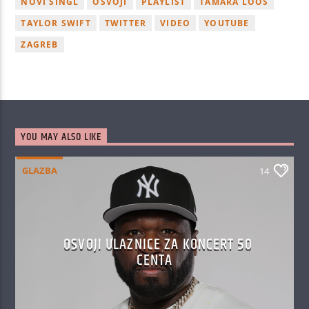
NOVI SINGL
OSVOJI
PLAYLIST
TAMARA LOOS
TAYLOR SWIFT
TWITTER
VIDEO
YOUTUBE
ZAGREB
YOU MAY ALSO LIKE
GLAZBA
14
OSVOJI ULAZNICE ZA KONCERT 50
CENTA