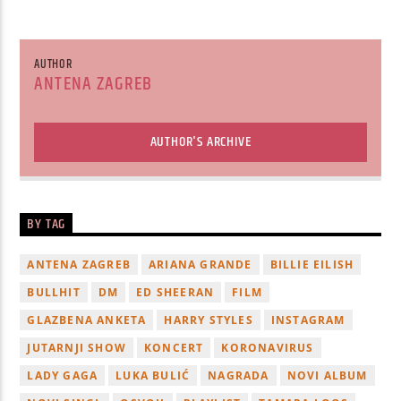
AUTHOR
ANTENA ZAGREB
AUTHOR'S ARCHIVE
BY TAG
ANTENA ZAGREB
ARIANA GRANDE
BILLIE EILISH
BULLHIT
DM
ED SHEERAN
FILM
GLAZBENA ANKETA
HARRY STYLES
INSTAGRAM
JUTARNJI SHOW
KONCERT
KORONAVIRUS
LADY GAGA
LUKA BULIĆ
NAGRADA
NOVI ALBUM