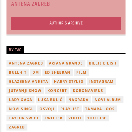
ANTENA ZAGREB
AUTHOR'S ARCHIVE
BY TAG
ANTENA ZAGREB
ARIANA GRANDE
BILLIE EILISH
BULLHIT
DM
ED SHEERAN
FILM
GLAZBENA ANKETA
HARRY STYLES
INSTAGRAM
JUTARNJI SHOW
KONCERT
KORONAVIRUS
LADY GAGA
LUKA BULIĆ
NAGRADA
NOVI ALBUM
NOVI SINGL
OSVOJI
PLAYLIST
TAMARA LOOS
TAYLOR SWIFT
TWITTER
VIDEO
YOUTUBE
ZAGREB