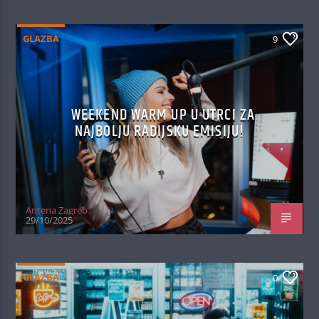
GLAZBA
9
WEEKEND WARM UP U UTRCI ZA
NAJBOLJU RADIJSKU EMISIJU!
Antena Zagreb
29/10/2025
GLAZBA
0