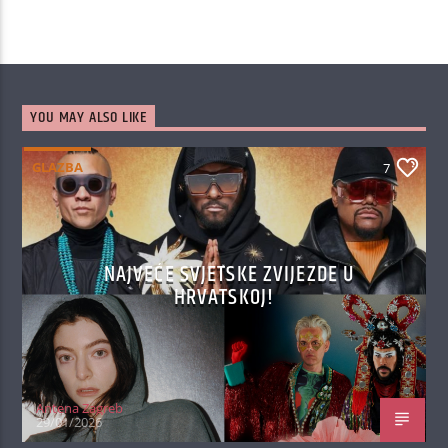
YOU MAY ALSO LIKE
GLAZBA
7
NAJVEĆE SVJETSKE ZVIJEZDE U
HRVATSKOJ!
Antena Zagreb
29/01/2026