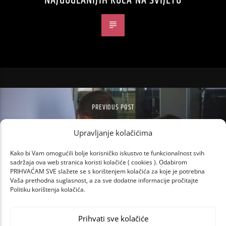
NAJGUGLANIJIH KUĆA NA SVIJETU
PREVIOUS POST
JUTARNJI SHOW ISPROBAO
Upravljanje kolačićima
#DOODLECHALLENGE
Kako bi Vam omogućili bolje korisničko iskustvo te funkcionalnost svih
sadržaja ova web stranica koristi kolačiće ( cookies ). Odabirom
PRIHVAĆAM SVE slažete se s korištenjem kolačića za koje je potrebna
Vaša prethodna suglasnost, a za sve dodatne informacije pročitajte
Politiku korištenja kolačića.
Prihvati sve kolačiće