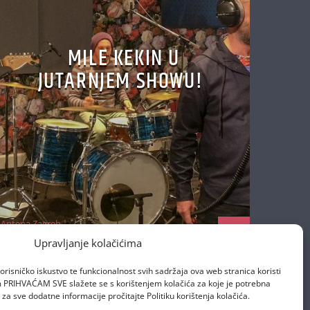
MILE KEKIN U
JUTARNJEM SHOWU!
Antena Zagreb
21/11/2018
Upravljanje kolačićima
orisničko iskustvo te funkcionalnost svih sadržaja ova web stranica koristi
om PRIHVAĆAM SVE slažete se s korištenjem kolačića za koje je potrebna
za sve dodatne informacije pročitajte Politiku korištenja kolačića.