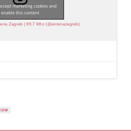
 accept marketing cookies and
enable this content
ntena Zagreb | 89,7 Mhz (@antenazagreb)
SHOW