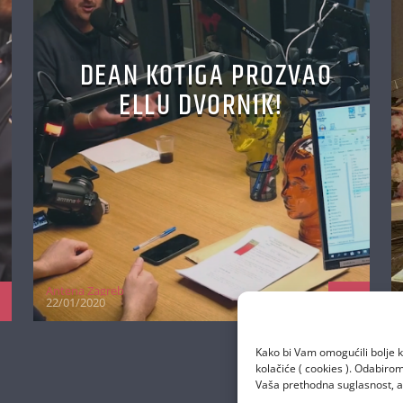
DEAN KOTIGA PROZVAO
ELLU DVORNIK!
Antena Zagreb
22/01/2020
Kako bi Vam omogućili bolje k
kolačiće ( cookies ). Odabir
Vaša prethodna suglasnost, a 