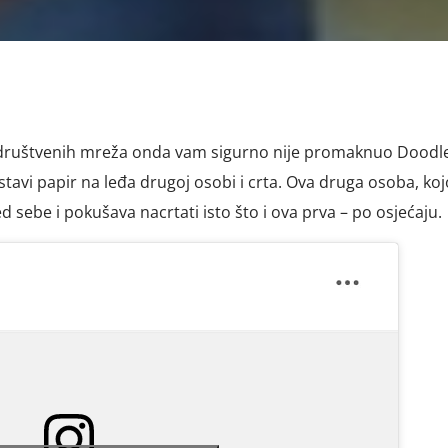
d društvenih mreža onda vam sigurno nije promaknuo Doodl
stavi papir na leđa drugoj osobi i crta. Ova druga osoba, koj
d sebe i pokušava nacrtati isto što i ova prva – po osjećaju.