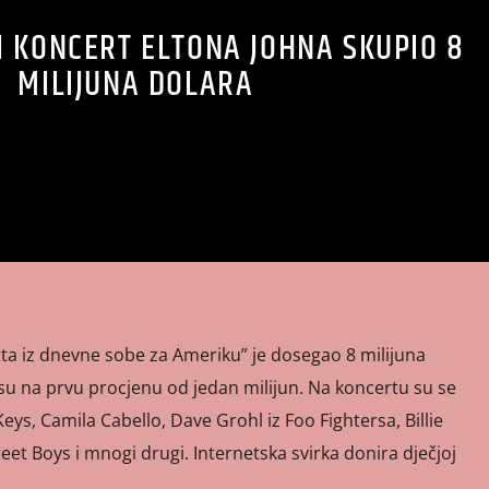
 KONCERT ELTONA JOHNA SKUPIO 8
MILIJUNA DOLARA
ta iz dnevne sobe za Ameriku” je dosegao 8 milijuna
osu na prvu procjenu od jedan milijun. Na koncertu su se
 Keys, Camila Cabello, Dave Grohl iz Foo Fightersa, Billie
eet Boys i mnogi drugi. Internetska svirka donira dječjoj