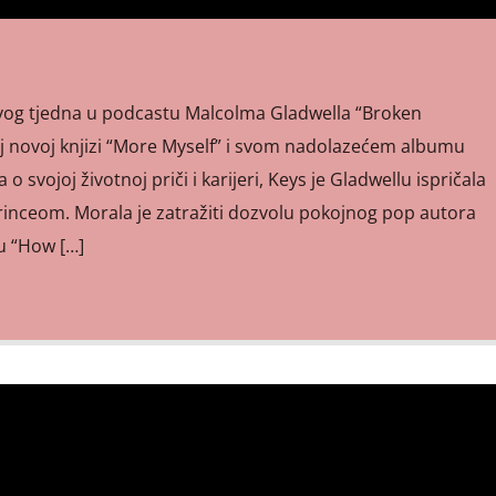
 ovog tjedna u podcastu Malcolma Gladwella “Broken
oj novoj knjizi “More Myself” i svom nadolazećem albumu
a o svojoj životnoj priči i karijeri, Keys je Gladwellu ispričala
 Princeom. Morala je zatražiti dozvolu pokojnog pop autora
u “How […]