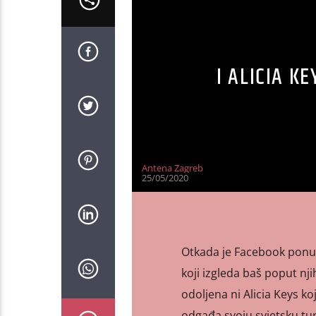
I ALICIA K
Antena Zagreb
25/05/2020
Otkada je Facebook ponud
koji izgleda baš poput njih
odoljena ni Alicia Keys k
odgađa svoju svjetsku tu