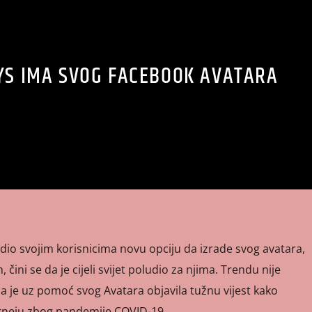
EYS IMA SVOG FACEBOOK AVATARA
io svojim korisnicima novu opciju da izrade svog avatara,
, čini se da je cijeli svijet poludio za njima. Trendu nije
oja je uz pomoć svog Avatara objavila tužnu vijest kako
rneju zbog pandemije COVID-19.