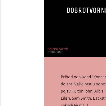
DOBROTVORNI
Antena Zagreb
01/04/2020
Prihod od vikend “Koncer
dolara. Veliki rast u odn
pojavili Elton John, Alicia
Eilish, Sam Smith, Backstr
zakladi First […]