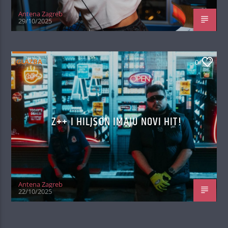
Antena Zagreb
29/10/2025
GLAZBA
0
Z++ I HILJSON IMAJU NOVI HIT!
Antena Zagreb
22/10/2025