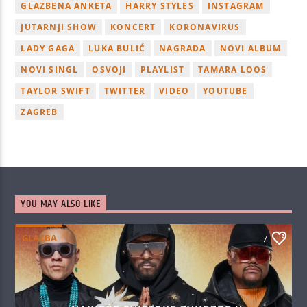
GLAZBENA ANKETA
HARRY STYLES
INSTAGRAM
JUTARNJI SHOW
KONCERT
KORONAVIRUS
LADY GAGA
LUKA BULIĆ
NAGRADA
NOVI ALBUM
NOVI SINGL
OSVOJI
PLAYLIST
TAMARA LOOS
TAYLOR SWIFT
TWITTER
VIDEO
YOUTUBE
ZAGREB
YOU MAY ALSO LIKE
GLAZBA
7