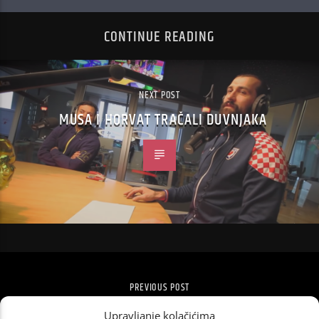
CONTINUE READING
NEXT POST
MUSA I HORVAT TRAČALI DUVNJAKA
PREVIOUS POST
POBJEDNICI GRAMMYJA
Upravljanje kolačićima