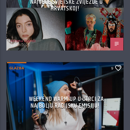
NAJVEĆE SVJETSKE ZVIJEZDE U
HRVATSKOJ!
Antena Zagreb
29/01/2026
GLAZBA
9
WEEKEND WARM UP U UTRCI ZA
NAJBOLJU RADIJSKU EMISIJU!