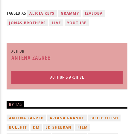
TAGGED AS
ALICIA KEYS
GRAMMY
IZVEDBA
JONAS BROTHERS
LIVE
YOUTUBE
AUTHOR
ANTENA ZAGREB
AUTHOR'S ARCHIVE
BY TAG
ANTENA ZAGREB
ARIANA GRANDE
BILLIE EILISH
BULLHIT
DM
ED SHEERAN
FILM