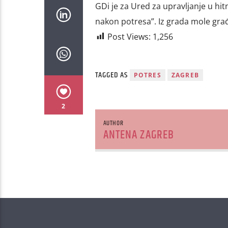
GDi je za Ured za upravljanje u hit
nakon potresa”. Iz grada mole gra
Post Views:
1,256
TAGGED AS
POTRES
ZAGREB
2
AUTHOR
ANTENA ZAGREB