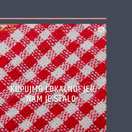
ZAGREB
4
KUPUJMO LOKALNO! JER
NAM JE STALO