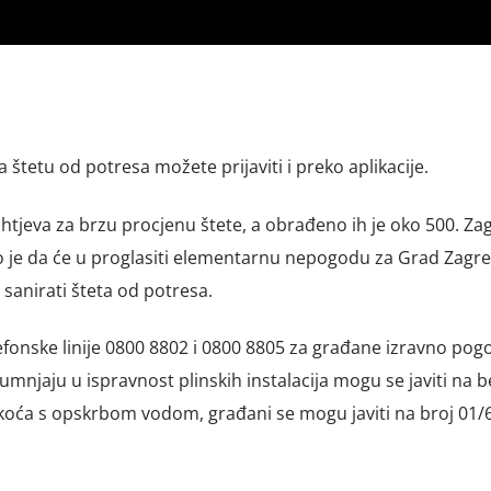
štetu od potresa možete prijaviti i preko aplikacije.
tjeva za brzu procjenu štete, a obrađeno ih je oko 500. Za
o je da će u proglasiti elementarnu nepogodu za Grad Zagre
 sanirati šteta od potresa.
efonske linije 0800 8802 i 0800 8805 za građane izravno po
mnjaju u ispravnost plinskih instalacija mogu se javiti na b
škoća s opskrbom vodom, građani se mogu javiti na broj 01/