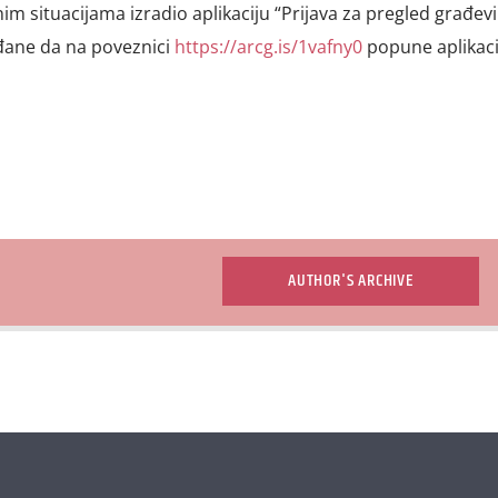
nim situacijama izradio aplikaciju “Prijava za pregled građev
đane da na poveznici
https://arcg.is/1vafny0
popune aplikaci
AUTHOR'S ARCHIVE