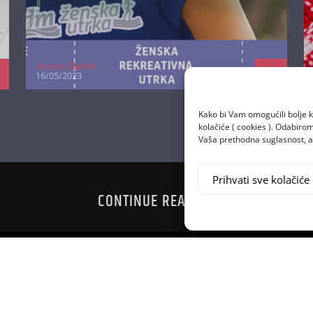
Antena Zagreb
16/05/2023
Kako bi Vam omogućili bolje k
kolačiće ( cookies ). Odabir
Vaša prethodna suglasnost, a 
Prihvati sve kolačiće
CONTINUE READING
I BEER PONG
GRADSKA
IS