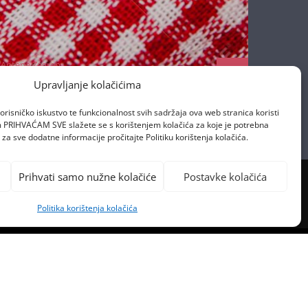
Antena Zagreb
17/04/2020
Upravljanje kolačićima
orisničko iskustvo te funkcionalnost svih sadržaja ova web stranica koristi
om PRIHVAĆAM SVE slažete se s korištenjem kolačića za koje je potrebna
za sve dodatne informacije pročitajte Politiku korištenja kolačića.
Prihvati samo nužne kolačiće
Postavke kolačića
Politika korištenja kolačića
PREVIOUS POST
 PLINARA NEĆE NAPLAĆIVATI
PITIVANJE INSTALACIJA