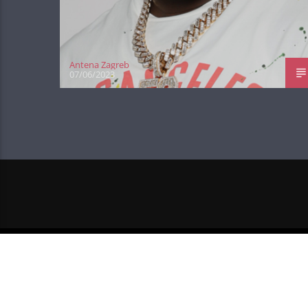
Antena Zagreb
07/06/2023
NEXT POST
POST MALONE RADI VIRTUALN
TURNIR