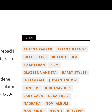
BY TAG
ANTENA ZAGREB
ARIANA GRANDE
grebački
BILLIE EILISH
BULLHIT
DM
b, kako
ED SHEERAN
FILM
GLAZBENA ANKETA
HARRY STYLES
gođene
INSTAGRAM
JUTARNJI SHOW
esplatni
KONCERT
KORONAVIRUS
616-39-
LADY GAGA
LUKA BULIĆ
NAGRADA
NOVI ALBUM
NOVI SINGL
OSVOJI
PLAYLIST