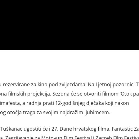
u rezervirane za kino pod zvijezdama! Na Ljetnoj pozornici 
na filmskih projekcija. Sezona će se otvoriti filmom ‘Otok pa
mafesta, a radnja prati 12-godišnjeg dječaka koji nakon
kog otočja traga za svojim najdražim ljubimcem.
uškanac ugostiti će i 27. Dane hrvatskog filma, Fantastic Z
a, Zagrijavanje za Motovun Film Festival i Zagreb Film Festiva