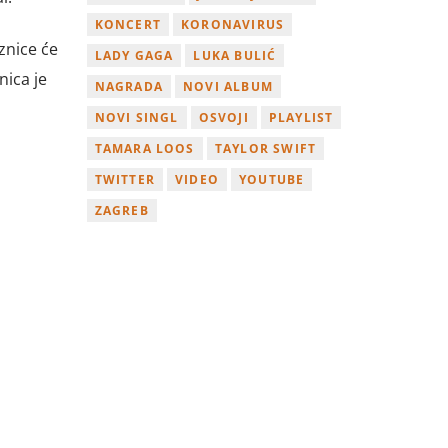
KONCERT
KORONAVIRUS
znice će
LADY GAGA
LUKA BULIĆ
nica je
NAGRADA
NOVI ALBUM
NOVI SINGL
OSVOJI
PLAYLIST
TAMARA LOOS
TAYLOR SWIFT
TWITTER
VIDEO
YOUTUBE
ZAGREB