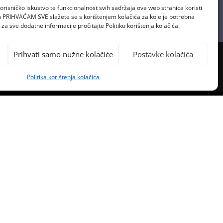
orisničko iskustvo te funkcionalnost svih sadržaja ova web stranica koristi
om PRIHVAĆAM SVE slažete se s korištenjem kolačića za koje je potrebna
za sve dodatne informacije pročitajte Politiku korištenja kolačića.
Prihvati samo nužne kolačiće
Postavke kolačića
Politika korištenja kolačića
PREVIOUS POST
 MREŽAMA ŠIRI SE INICIJATIVA
IV RASTA CIJENE GORIVA