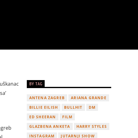
BY TAG
Tuškanac
sa’
ANTENA ZAGREB
ARIANA GRANDE
BILLIE EILISH
BULLHIT
DM
ED SHEERAN
FILM
GLAZBENA ANKETA
HARRY STYLES
agreb
INSTAGRAM
JUTARNJI SHOW
l.