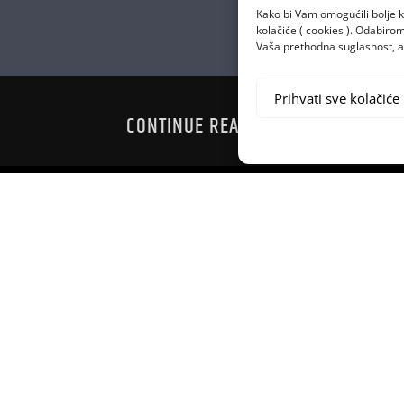
Kako bi Vam omogućili bolje k
kolačiće ( cookies ). Odabir
Vaša prethodna suglasnost, a 
Prihvati sve kolačiće
CONTINUE READING
SME SEZONE
DRUŠTVENIM
”
PROT