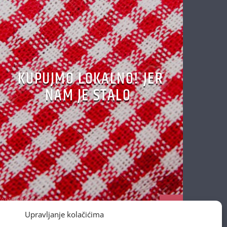
KUPUJMO LOKALNO! JER
NAM JE STALO
Antena Zagreb
17/04/2020
Upravljanje kolačićima