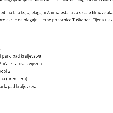
iti na bilo kojoj blagajni Animafesta, a za ostale filmove ula
 projekcije na blagajni Ljetne pozornice Tuškanac. Cijena ulaz
a
ki park: pad kraljevstva
Priča iz ratova zvijezda
pool 2
dna (premijera)
park: pad kraljevstva