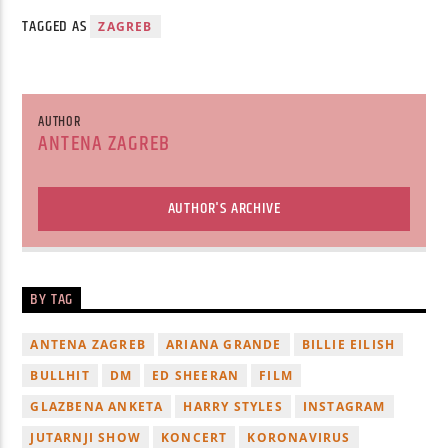
TAGGED AS
ZAGREB
AUTHOR
ANTENA ZAGREB
AUTHOR'S ARCHIVE
BY TAG
ANTENA ZAGREB
ARIANA GRANDE
BILLIE EILISH
BULLHIT
DM
ED SHEERAN
FILM
GLAZBENA ANKETA
HARRY STYLES
INSTAGRAM
JUTARNJI SHOW
KONCERT
KORONAVIRUS