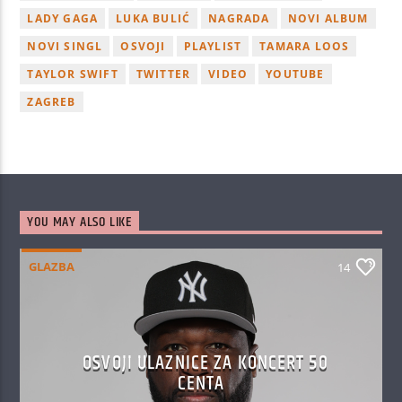
LADY GAGA
LUKA BULIĆ
NAGRADA
NOVI ALBUM
NOVI SINGL
OSVOJI
PLAYLIST
TAMARA LOOS
TAYLOR SWIFT
TWITTER
VIDEO
YOUTUBE
ZAGREB
YOU MAY ALSO LIKE
GLAZBA
14
OSVOJI ULAZNICE ZA KONCERT 50
CENTA