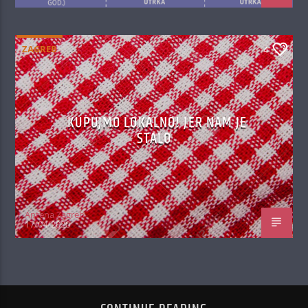
ZAGREB
4
KUPUJMO LOKALNO! JER NAM JE
STALO
Antena Zagreb
17/04/2020