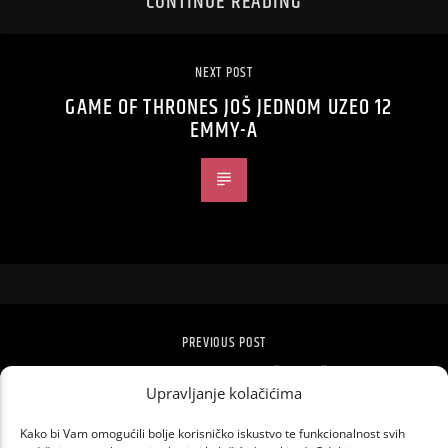
CONTINUE READING
NEXT POST
GAME OF THRONES JOŠ JEDNOM UZEO 12
EMMY-A
PREVIOUS POST
BRIT AWARDS UKIDA MUŠKE I ŽENSKE
Upravljanje kolačićima
KATEGORIJE
Kako bi Vam omogućili bolje korisničko iskustvo te funkcionalnost svih