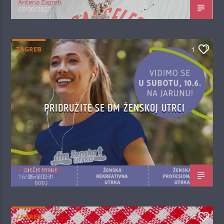
Antena Zagreb
07/06/2023
ZAGREB
1
PRIDRUŽITE SE DM ŽENSKOJ UTRCI
Antena Zagreb
16/05/2023
ZAGREB
4