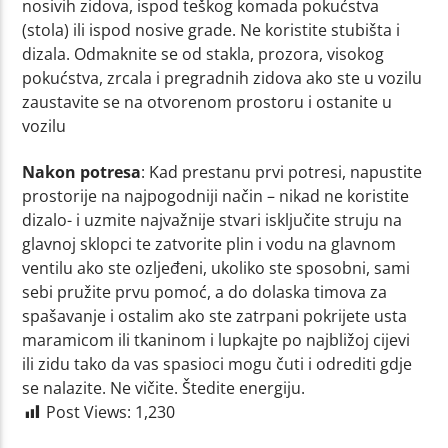
nosivih zidova, ispod teškog komada pokućstva
(stola) ili ispod nosive grade. Ne koristite stubišta i
dizala. Odmaknite se od stakla, prozora, visokog
pokućstva, zrcala i pregradnih zidova ako ste u vozilu
zaustavite se na otvorenom prostoru i ostanite u
vozilu
Nakon potresa
: Kad prestanu prvi potresi, napustite
prostorije na najpogodniji način – nikad ne koristite
dizalo- i uzmite najvažnije stvari isključite struju na
glavnoj sklopci te zatvorite plin i vodu na glavnom
ventilu ako ste ozljeđeni, ukoliko ste sposobni, sami
sebi pružite prvu pomoć, a do dolaska timova za
spašavanje i ostalim ako ste zatrpani pokrijete usta
maramicom ili tkaninom i lupkajte po najbližoj cijevi
ili zidu tako da vas spasioci mogu čuti i odrediti gdje
se nalazite. Ne vičite. Štedite energiju.
Post Views:
1,230