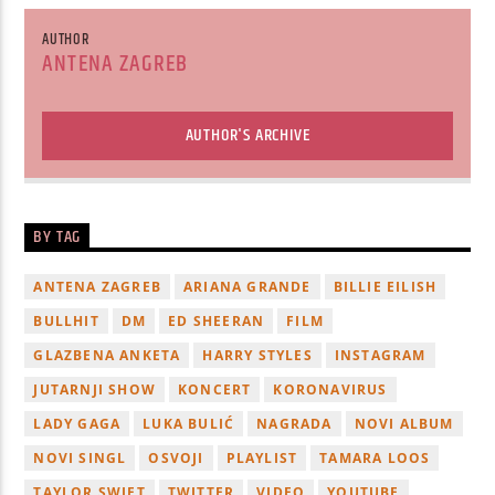
AUTHOR
ANTENA ZAGREB
AUTHOR'S ARCHIVE
BY TAG
ANTENA ZAGREB
ARIANA GRANDE
BILLIE EILISH
BULLHIT
DM
ED SHEERAN
FILM
GLAZBENA ANKETA
HARRY STYLES
INSTAGRAM
JUTARNJI SHOW
KONCERT
KORONAVIRUS
LADY GAGA
LUKA BULIĆ
NAGRADA
NOVI ALBUM
NOVI SINGL
OSVOJI
PLAYLIST
TAMARA LOOS
TAYLOR SWIFT
TWITTER
VIDEO
YOUTUBE