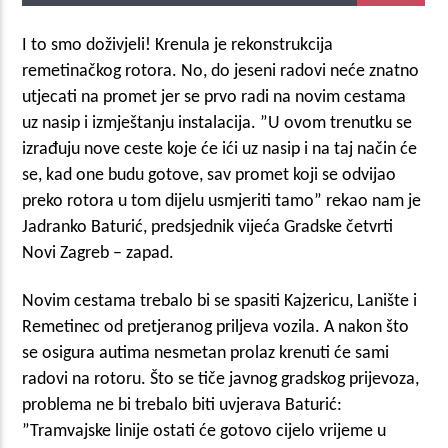
I to smo doživjeli! Krenula je rekonstrukcija
remetinačkog rotora. No, do jeseni radovi neće znatno
utjecati na promet jer se prvo radi na novim cestama
uz nasip i izmještanju instalacija. ”U ovom trenutku se
izrađuju nove ceste koje će ići uz nasip i na taj način će
se, kad one budu gotove, sav promet koji se odvijao
preko rotora u tom dijelu usmjeriti tamo” rekao nam je
Jadranko Baturić, predsjednik vijeća Gradske četvrti
Novi Zagreb – zapad.
Novim cestama trebalo bi se spasiti Kajzericu, Lanište i
Remetinec od pretjeranog priljeva vozila. A nakon što
se osigura autima nesmetan prolaz krenuti će sami
radovi na rotoru. Što se tiče javnog gradskog prijevoza,
problema ne bi trebalo biti uvjerava Baturić:
”Tramvajske linije ostati će gotovo cijelo vrijeme u