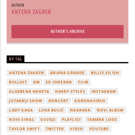
AUTHOR
ANTENA ZAGREB
AUTHOR'S ARCHIVE
BY TAG
ANTENA ZAGREB
ARIANA GRANDE
BILLIE EILISH
BULLHIT
DM
ED SHEERAN
FILM
GLAZBENA ANKETA
HARRY STYLES
INSTAGRAM
JUTARNJI SHOW
KONCERT
KORONAVIRUS
LADY GAGA
LUKA BULIĆ
NAGRADA
NOVI ALBUM
NOVI SINGL
OSVOJI
PLAYLIST
TAMARA LOOS
TAYLOR SWIFT
TWITTER
VIDEO
YOUTUBE