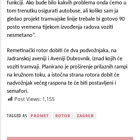
funkciji. Ako bude bilo kakvih problema onda ćemo u
tom trenutku osigurati autobuse, ali koliko sam ja
gledao projekt tramvajske linije trebale bi gotovo 90
posto vremena tijekom izvođenja radova voziti
nesmetano”.
Remetinački rotor dobiti će dva podvožnjaka, na
Jadranskoj aveniji i Aveniji Dubrovnik, iznad kojih će
voziti tramvaji. Planirano je proširenje prilaznih rampi
na kružnom toku, a istočna strana rotora dobit će
nadvožnjak većeg raspona te će biti postavljeni i
semafori.
Post Views:
1,155
TAGGED AS
PROMET
ROTOR
ZAGREB