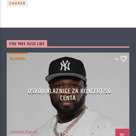
ZAGREB
YOU MAY ALSO LIKE
GLAZBA
14
OSVOJI ULAZNICE ZA KONCERT 50
CENTA
Antena Zagreb