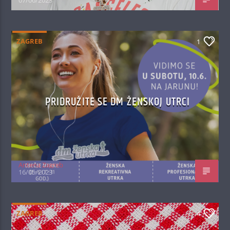
07/06/2023
ZAGREB
1
PRIDRUŽITE SE DM ŽENSKOJ UTRCI
Antena Zagreb
16/05/2023
ZAGREB
4