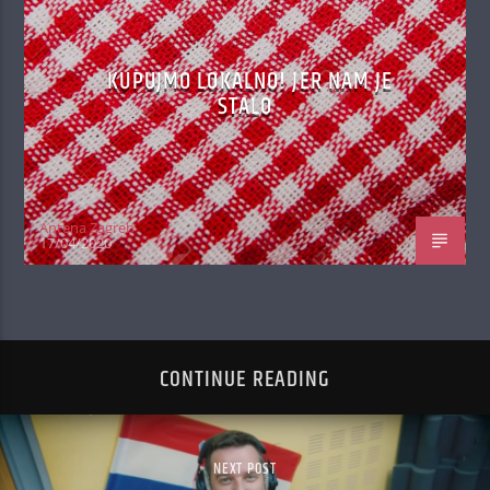
KUPUJMO LOKALNO! JER NAM JE
STALO
Antena Zagreb
17/04/2020
CONTINUE READING
NEXT POST