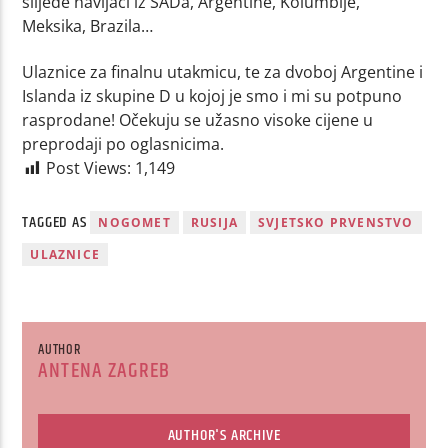
slijede navijači iz SADa, Argentine, Kolumbije,
Meksika, Brazila…
Ulaznice za finalnu utakmicu, te za dvoboj Argentine i
Islanda iz skupine D u kojoj je smo i mi su potpuno
rasprodane! Očekuju se užasno visoke cijene u
preprodaji po oglasnicima.
Post Views:
1,149
TAGGED AS
NOGOMET
RUSIJA
SVJETSKO PRVENSTVO
ULAZNICE
AUTHOR
ANTENA ZAGREB
AUTHOR'S ARCHIVE