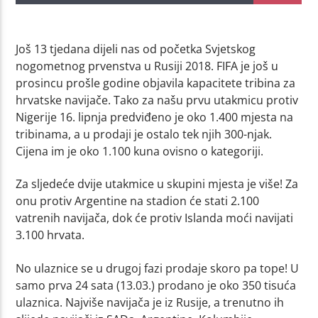
Još 13 tjedana dijeli nas od početka Svjetskog
nogometnog prvenstva u Rusiji 2018. FIFA je još u
prosincu prošle godine objavila kapacitete tribina za
hrvatske navijače. Tako za našu prvu utakmicu protiv
Nigerije 16. lipnja predviđeno je oko 1.400 mjesta na
tribinama, a u prodaji je ostalo tek njih 300-njak.
Cijena im je oko 1.100 kuna ovisno o kategoriji.
Za sljedeće dvije utakmice u skupini mjesta je više! Za
onu protiv Argentine na stadion će stati 2.100
vatrenih navijača, dok će protiv Islanda moći navijati
3.100 hrvata.
No ulaznice se u drugoj fazi prodaje skoro pa tope! U
samo prva 24 sata (13.03.) prodano je oko 350 tisuća
ulaznica. Najviše navijača je iz Rusije, a trenutno ih