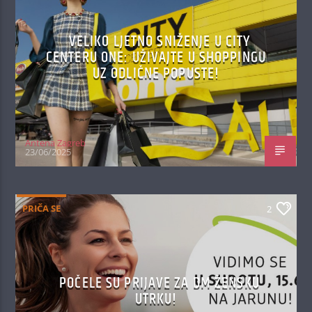
VELIKO LJETNO SNIŽENJE U CITY
CENTERU ONE: UŽIVAJTE U SHOPPINGU
UZ ODLIČNE POPUSTE!
Antena Zagreb
23/06/2025
PRIČA SE
2
POČELE SU PRIJAVE ZA DM ŽENSKU
UTRKU!