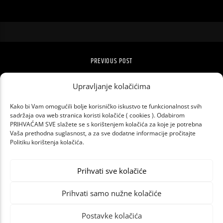
PREVIOUS POST
VIRTUALNA STVARNOST: KAKO JE
Upravljanje kolačićima
KATEDRALA IZGLEDALA NEKADA?
Kako bi Vam omogućili bolje korisničko iskustvo te funkcionalnost svih
sadržaja ova web stranica koristi kolačiće ( cookies ). Odabirom
PRIHVAĆAM SVE slažete se s korištenjem kolačića za koje je potrebna
Vaša prethodna suglasnost, a za sve dodatne informacije pročitajte
Politiku korištenja kolačića.
Prihvati sve kolačiće
Prihvati samo nužne kolačiće
Postavke kolačića