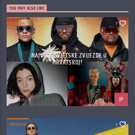
YOU MAY ALSO LIKE
GLAZBA
7
NAJVEĆE SVJETSKE ZVIJEZDE U
HRVATSKOJ!
Antena Zagreb
29/01/2026
PRIČA SE
1