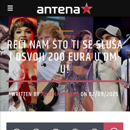
OSVOJI
RECI NAM ŠTO TI SE SLUŠA
I OSVOJI 200 EURA U DM-
U!
WRITTEN BY
ANTENA ZAGREB
ON 02/09/2025