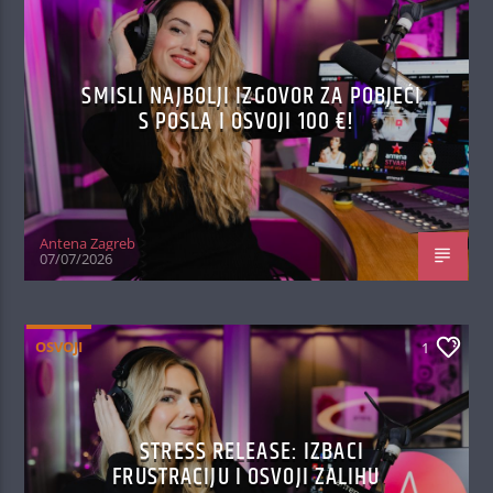
SMISLI NAJBOLJI IZGOVOR ZA POBJEĆI
S POSLA I OSVOJI 100 €!
Antena Zagreb
07/07/2026
OSVOJI
1
STRESS RELEASE: IZBACI
FRUSTRACIJU I OSVOJI ZALIHU