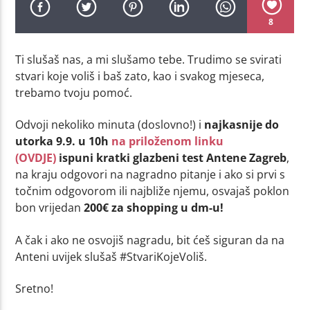
8
Ti slušaš nas, a mi slušamo tebe. Trudimo se svirati
stvari koje voliš i baš zato, kao i svakog mjeseca,
trebamo tvoju pomoć.
Odvoji nekoliko minuta (doslovno!) i
najkasnije do
utorka 9.9. u 10h
na priloženom linku
(OVDJE)
ispuni kratki glazbeni test Antene Zagreb
,
na kraju odgovori na nagradno pitanje i ako si prvi s
točnim odgovorom ili najbliže njemu, osvajaš poklon
bon vrijedan
200€ za shopping u dm-u!
A čak i ako ne osvojiš nagradu, bit ćeš siguran da na
Anteni uvijek slušaš #StvariKojeVoliš.
Sretno!