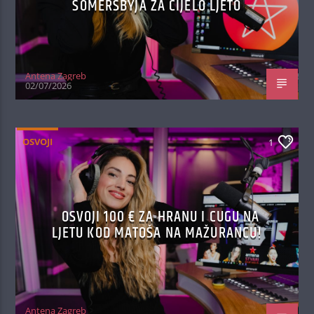
SOMERSBYJA ZA CIJELO LJETO
Antena Zagreb
02/07/2026
OSVOJI
1
OSVOJI 100 € ZA HRANU I CUGU NA
LJETU KOD MATOŠA NA MAŽURANCU!
Antena Zagreb