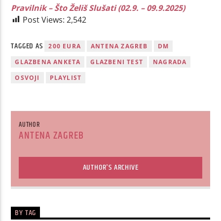
Pravilnik – Što Želiš Slušati (02.9. – 09.9.2025)
Post Views:
2,542
TAGGED AS
200 EURA
ANTENA ZAGREB
DM
GLAZBENA ANKETA
GLAZBENI TEST
NAGRADA
OSVOJI
PLAYLIST
AUTHOR
ANTENA ZAGREB
AUTHOR'S ARCHIVE
BY TAG