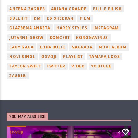
ANTENA ZAGREB
ARIANA GRANDE
BILLIE EILISH
BULLHIT
DM
ED SHEERAN
FILM
GLAZBENA ANKETA
HARRY STYLES
INSTAGRAM
JUTARNJI SHOW
KONCERT
KORONAVIRUS
LADY GAGA
LUKA BULIĆ
NAGRADA
NOVI ALBUM
NOVI SINGL
OSVOJI
PLAYLIST
TAMARA LOOS
TAYLOR SWIFT
TWITTER
VIDEO
YOUTUBE
ZAGREB
YOU MAY ALSO LIKE
OSVOJI
4