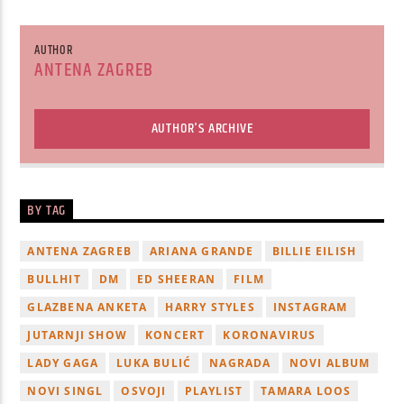
AUTHOR
ANTENA ZAGREB
AUTHOR'S ARCHIVE
BY TAG
ANTENA ZAGREB
ARIANA GRANDE
BILLIE EILISH
BULLHIT
DM
ED SHEERAN
FILM
GLAZBENA ANKETA
HARRY STYLES
INSTAGRAM
JUTARNJI SHOW
KONCERT
KORONAVIRUS
LADY GAGA
LUKA BULIĆ
NAGRADA
NOVI ALBUM
NOVI SINGL
OSVOJI
PLAYLIST
TAMARA LOOS