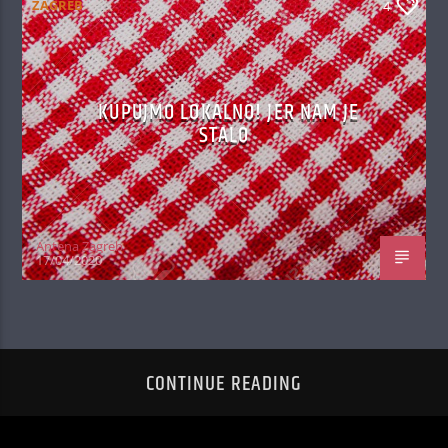
ZAGREB
4
KUPUJMO LOKALNO! JER NAM JE
STALO
Antena Zagreb
17/04/2020
CONTINUE READING