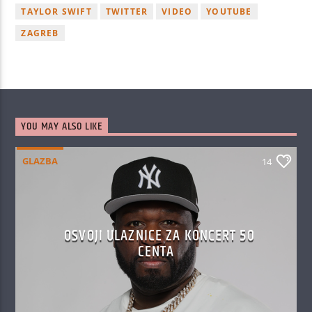
TAYLOR SWIFT
TWITTER
VIDEO
YOUTUBE
ZAGREB
YOU MAY ALSO LIKE
GLAZBA
14
OSVOJI ULAZNICE ZA KONCERT 50
CENTA