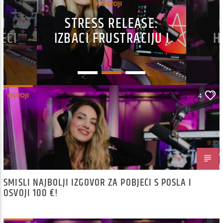
OSVOJI
JI
STRESS RELEASE:
EĆI
IZBACI FRUSTRACIJU I
H
 100
OSVOJI ZALIHU
LJ
SOMERSBYJA ZA
N
CIJELO LJETO
OSVOJI
4
SMISLI NAJBOLJI IZGOVOR ZA POBJEĆI S POSLA I
OSVOJI 100 €!