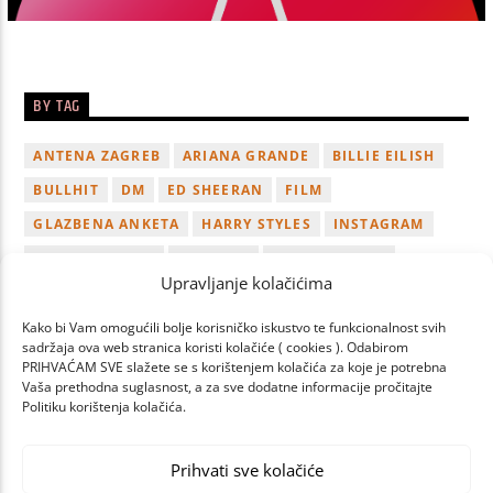
9:00
pm
ČETVRTAK
BY TAG
[...]
ANTENA ZAGREB
ARIANA GRANDE
BILLIE EILISH
Learn more
BULLHIT
DM
ED SHEERAN
FILM
GLAZBENA ANKETA
HARRY STYLES
INSTAGRAM
JUTARNJI SHOW
KONCERT
KORONAVIRUS
Upravljanje kolačićima
LADY GAGA
LUKA BULIĆ
NAGRADA
NOVI ALBUM
NOVI SINGL
OSVOJI
PLAYLIST
TAMARA LOOS
Kako bi Vam omogućili bolje korisničko iskustvo te funkcionalnost svih
sadržaja ova web stranica koristi kolačiće ( cookies ). Odabirom
TAYLOR SWIFT
TWITTER
VIDEO
YOUTUBE
PRIHVAĆAM SVE slažete se s korištenjem kolačića za koje je potrebna
Vaša prethodna suglasnost, a za sve dodatne informacije pročitajte
ZAGREB
Politiku korištenja kolačića.
Prihvati sve kolačiće