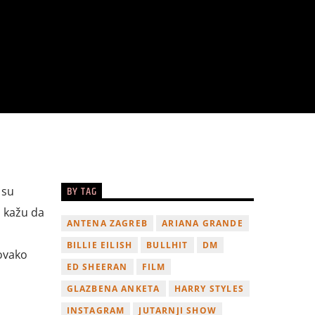
BY TAG
 su
o kažu da
ANTENA ZAGREB
ARIANA GRANDE
BILLIE EILISH
BULLHIT
DM
 ovako
ED SHEERAN
FILM
GLAZBENA ANKETA
HARRY STYLES
INSTAGRAM
JUTARNJI SHOW