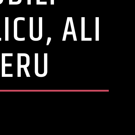
CU, ALI
JERU