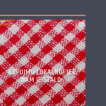
ZAGREB
4
KUPUJMO LOKALNO! JER
NAM JE STALO