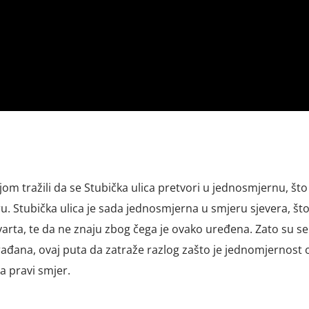
ijom tražili da se Stubička ulica pretvori u jednosmjernu, što
ru. Stubička ulica je sada jednosmjerna u smjeru sjevera, št
varta, te da ne znaju zbog čega je ovako uređena. Zato su se
rađana, ovaj puta da zatraže razlog zašto je jednomjernost
 pravi smjer.