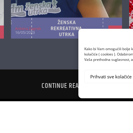
Antena Zagreb
16/05/2023
Kako bi Vam omogućili bolje k
kolačiće ( cookies ). Odabir
Vaša prethodna suglasnost, a 
Prihvati sve kolačiće
CONTINUE READING
SUVENIR IZ
POSLJEDNJ