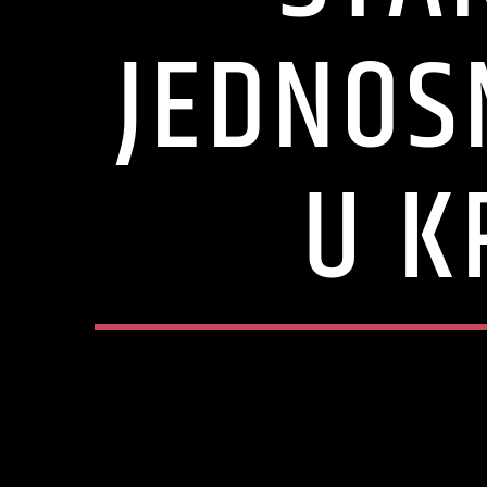
JEDNOS
U K