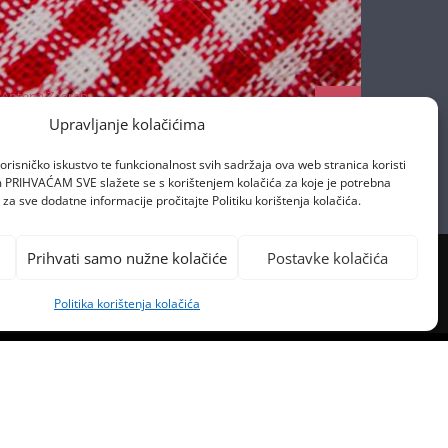
Antena Zagreb
17/04/2020
Upravljanje kolačićima
orisničko iskustvo te funkcionalnost svih sadržaja ova web stranica koristi
om PRIHVAĆAM SVE slažete se s korištenjem kolačića za koje je potrebna
za sve dodatne informacije pročitajte Politiku korištenja kolačića.
Prihvati samo nužne kolačiće
Postavke kolačića
Politika korištenja kolačića
PREVIOUS POST
I VIKEND ZA POSJET ATRAKCIJA