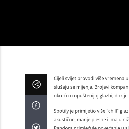
Cijeli svijet provodi više vremena 
slušaju se mijenja. Brojevi kompani
okreću u opuštenijoj glazbi, dok je 
Spotify je primijetio više “chill” g
akustične, manje plesne i imaju niž
Pandora primjećuje povećanje u slje