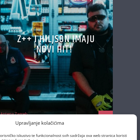
Z++ I HILJSON IMAJU
NOVI HIT!
Antena Zagreb
22/10/2025
Upravljanje kolačićima
orisničko iskustvo te funkcionalnost svih sadržaja ova web stranica koristi