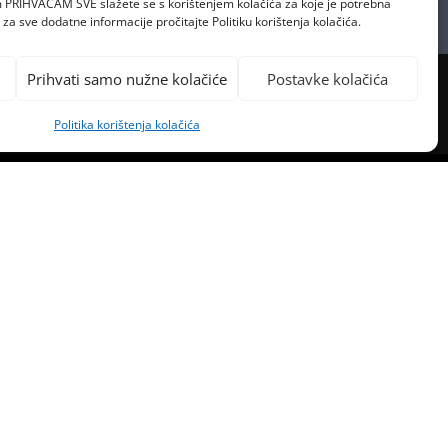
om PRIHVAĆAM SVE slažete se s korištenjem kolačića za koje je potrebna
za sve dodatne informacije pročitajte Politiku korištenja kolačića.
Prihvati samo nužne kolačiće
Postavke kolačića
Politika korištenja kolačića
PREVIOUS POST
NE POD TUŽBOM ZA AUTORSKA
PRAVA “CIRCLESA”