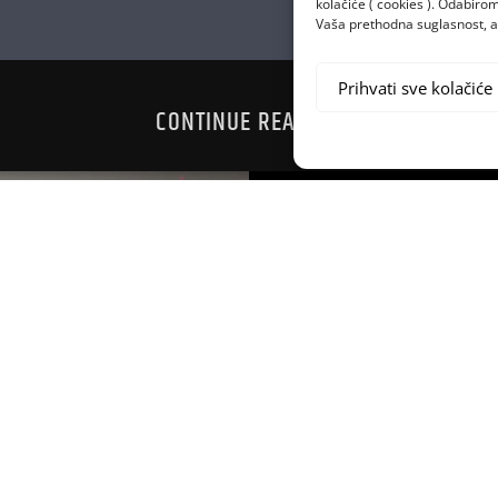
kolačiće ( cookies ). Odabir
Vaša prethodna suglasnost, a 
Prihvati sve kolačiće
CONTINUE READING
POST MALO
JINU