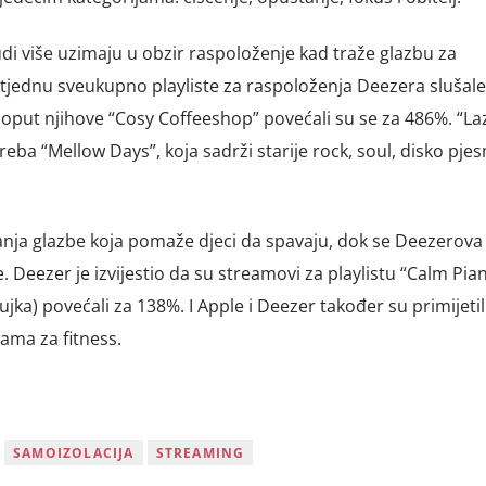
di više uzimaju u obzir raspoloženje kad traže glazbu za
 tjednu sveukupno playliste za raspoloženja Deezera slušal
 poput njihove “Cosy Coffeeshop” povećali su se za 486%. “Laz
reba “Mellow Days”, koja sadrži starije rock, soul, disko pje
manja glazbe koja pomaže djeci da spavaju, dok se Deezerova 
 Deezer je izvijestio da su streamovi za playlistu “Calm Pia
ka) povećali za 138%. I Apple i Deezer također su primijetil
ama za fitness.
SAMOIZOLACIJA
STREAMING