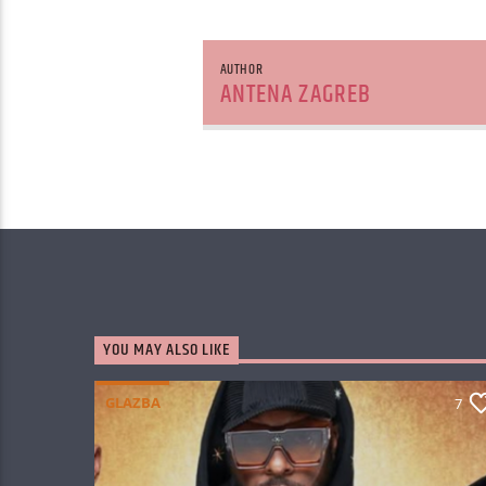
AUTHOR
ANTENA ZAGREB
YOU MAY ALSO LIKE
GLAZBA
7