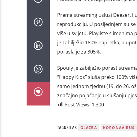
Prema streaming usluzi Deezer, lju
reprodukciju. U posljednjem su se
više u svijetu. Playliste s imenima
je zabilježio 180% napretka, a upot
porasla je za 305%.
Spotify je zabilježio porast strea
“Happy Kids” sluša preko 100% više.
samo jednom tjednu (19. do 26. ožuj
značajno pojačanje u slušanju pjes
Post Views:
1,300
TAGGED AS
GLAZBA
KORONAVIRUS