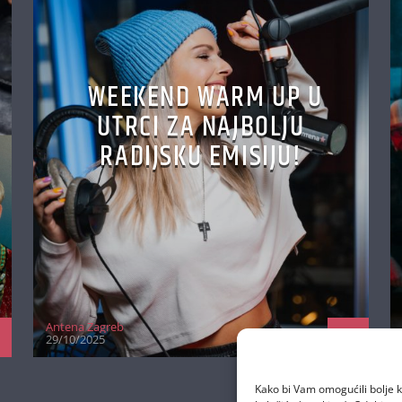
WEEKEND WARM UP U
UTRCI ZA NAJBOLJU
RADIJSKU EMISIJU!
Antena Zagreb
29/10/2025
Kako bi Vam omogućili bolje k