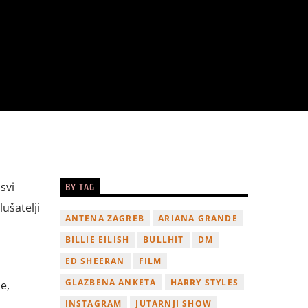
BY TAG
svi
ušatelji
ANTENA ZAGREB
ARIANA GRANDE
BILLIE EILISH
BULLHIT
DM
ED SHEERAN
FILM
GLAZBENA ANKETA
HARRY STYLES
e,
INSTAGRAM
JUTARNJI SHOW