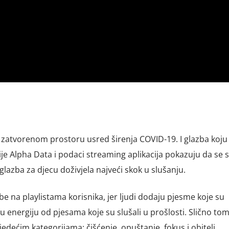
u zatvorenom prostoru usred širenja COVID-19. I glazba koju 
je Alpha Data i podaci streaming aplikacija pokazuju da se sl
glazba za djecu doživjela najveći skok u slušanju.
lazbe na playlistama korisnika, jer ljudi dodaju pjesme koje su
u energiju od pjesama koje su slušali u prošlosti. Slično tom
dećim kategorijama: čišćenje, opuštanje, fokus i obitelj.