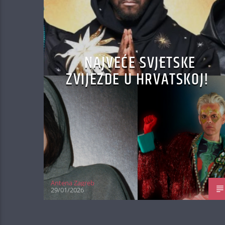
NAJVEĆE SVJETSKE
ZVIJEZDE U HRVATSKOJ!
Antena Zagreb
29/01/2026