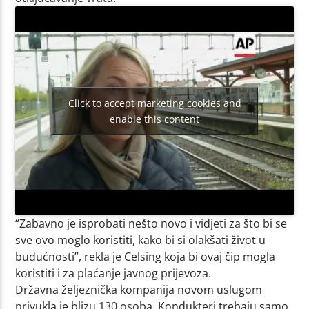
Click to accept marketing cookies and
enable this content
“Zabavno je isprobati nešto novo i vidjeti za što bi se
sve ovo moglo koristiti, kako bi si olakšati život u
budućnosti”, rekla je Celsing koja bi ovaj čip mogla
koristiti i za plaćanje javnog prijevoza.
Državna željeznička kompanija novom uslugom
privukla je blizu 130 osoba. Kondukteri trebaju samo