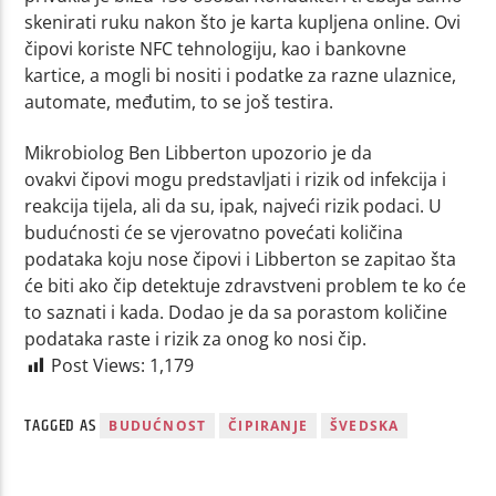
skenirati ruku nakon što je karta kupljena online. Ovi
čipovi koriste NFC tehnologiju, kao i bankovne
kartice, a mogli bi nositi i podatke za razne ulaznice,
automate, međutim, to se još testira.
Mikrobiolog Ben Libberton upozorio je da
ovakvi čipovi mogu predstavljati i rizik od infekcija i
reakcija tijela, ali da su, ipak, najveći rizik podaci. U
budućnosti će se vjerovatno povećati količina
podataka koju nose čipovi i Libberton se zapitao šta
će biti ako čip detektuje zdravstveni problem te ko će
to saznati i kada. Dodao je da sa porastom količine
podataka raste i rizik za onog ko nosi čip.
Post Views:
1,179
TAGGED AS
BUDUĆNOST
ČIPIRANJE
ŠVEDSKA