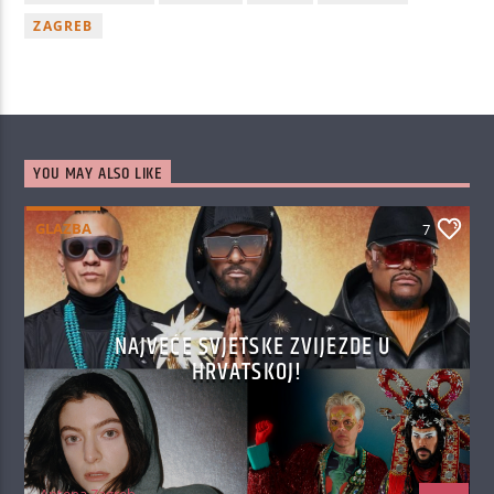
ZAGREB
YOU MAY ALSO LIKE
GLAZBA
7
NAJVEĆE SVJETSKE ZVIJEZDE U
HRVATSKOJ!
Antena Zagreb