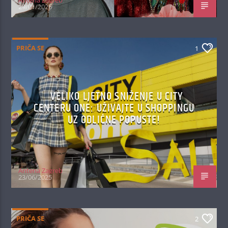
29/01/2026
PRIČA SE
1
VELIKO LJETNO SNIŽENJE U CITY
CENTERU ONE: UŽIVAJTE U SHOPPINGU
UZ ODLIČNE POPUSTE!
Antena Zagreb
23/06/2025
PRIČA SE
2