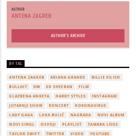
AUTHOR
ANTENA ZAGREB
AUTHOR'S ARCHIVE
BY TAG
ANTENA ZAGREB
ARIANA GRANDE
BILLIE EILISH
BULLHIT
DM
ED SHEERAN
FILM
GLAZBENA ANKETA
HARRY STYLES
INSTAGRAM
JUTARNJI SHOW
KONCERT
KORONAVIRUS
LADY GAGA
LUKA BULIĆ
NAGRADA
NOVI ALBUM
NOVI SINGL
OSVOJI
PLAYLIST
TAMARA LOOS
TAYLOR SWIFT
TWITTER
VIDEO
YOUTUBE