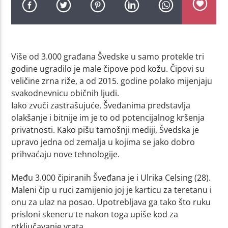
Više od 3.000 građana Švedske u samo protekle tri
godine ugradilo je male čipove pod kožu. Čipovi su
veličine zrna riže, a od 2015. godine polako mijenjaju
svakodnevnicu običnih ljudi.
Iako zvuči zastrašujuće, Šveđanima predstavlja
olakšanje i bitnije im je to od potencijalnog kršenja
privatnosti. Kako pišu tamošnji mediji, Švedska je
upravo jedna od zemalja u kojima se jako dobro
prihvaćaju nove tehnologije.
Među 3.000 čipiranih Šveđana je i Ulrika Celsing (28).
Maleni čip u ruci zamijenio joj je karticu za teretanu i
onu za ulaz na posao. Upotrebljava ga tako što ruku
prisloni skeneru te nakon toga upiše kod za
otključavanje vrata.