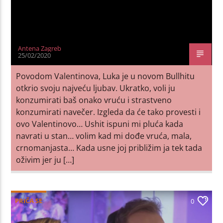
Antena Zagreb
25/02/2020
Povodom Valentinova, Luka je u novom Bullhitu
otkrio svoju najveću ljubav. Ukratko, voli ju
konzumirati baš onako vruću i strastveno
konzumirati navečer. Izgleda da će tako provesti i
ovo Valentinovo… Ushit ispuni mi pluća kada
navrati u stan… volim kad mi dođe vruća, mala,
crnomanjasta… Kada usne joj približim ja tek tada
oživim jer ju […]
PRIČA SE
0