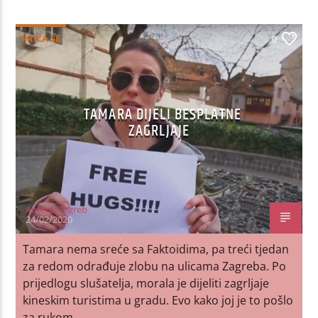
PRIČA SE
0
TAMARA DIJELI BESPLATNE
ZAGRLJAJE
Antena Zagreb
24/02/2020
Tamara nema sreće sa Faktoidima, pa treći tjedan
za redom odrađuje zlobu na ulicama Zagreba. Po
prijedlogu slušatelja, morala je dijeliti zagrljaje
kineskim turistima u gradu. Evo kako joj je to pošlo
za rukom.