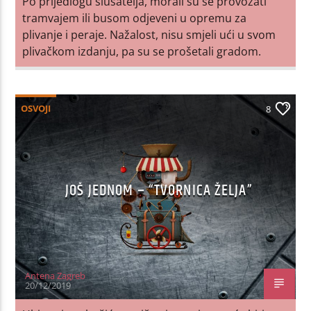
Po prijedlogu slušatelja, morali su se provozati
tramvajem ili busom odjeveni u opremu za
plivanje i peraje. Nažalost, nisu smjeli ući u svom
plivačkom izdanju, pa su se prošetali gradom.
OSVOJI
8
JOŠ JEDNOM – “TVORNICA ŽELJA”
Antena Zagreb
20/12/2019