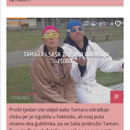
PRIČA SE
0
TAMARA I SAŠA ZAJEDNO ODRAĐUJU
ZLOBU
Antena Zagreb
17/02/2020
Prošli tjedan ste vidjeli kako Tamara odrađuje
zlobu jer je izgubila u Faktoidu, ali ovaj puta
imamo dva gubitnika, pa se Saša pridružio Tamari.