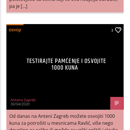
pa je […]
OSVOJI
3
TESTIRAJTE PAMĆENJE I OSVOJITE
1000 KUNA
Antena Zagreb
30/04/2020
Od danas na Anteni Zagreb možete osvojiti 1000
kuna za potrošiti u mesnicama Ravlić, više nego
dovoljno za zalihe ili možda za veliki roštilj i slavlje