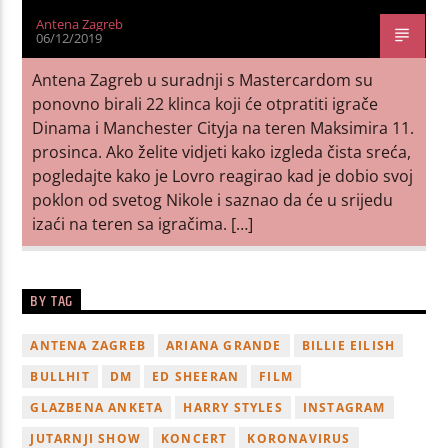
Antena Zagreb
06/12/2019
Antena Zagreb u suradnji s Mastercardom su
ponovno birali 22 klinca koji će otpratiti igrače
Dinama i Manchester Cityja na teren Maksimira 11.
prosinca. Ako želite vidjeti kako izgleda čista sreća,
pogledajte kako je Lovro reagirao kad je dobio svoj
poklon od svetog Nikole i saznao da će u srijedu
izaći na teren sa igračima. […]
BY TAG
ANTENA ZAGREB
ARIANA GRANDE
BILLIE EILISH
BULLHIT
DM
ED SHEERAN
FILM
GLAZBENA ANKETA
HARRY STYLES
INSTAGRAM
JUTARNJI SHOW
KONCERT
KORONAVIRUS