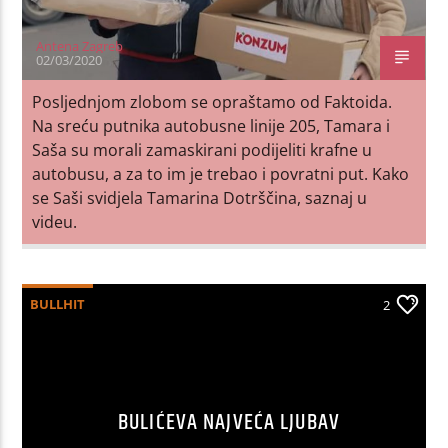
Antena Zagreb
02/03/2020
Posljednjom zlobom se opraštamo od Faktoida.
Na sreću putnika autobusne linije 205, Tamara i
Saša su morali zamaskirani podijeliti krafne u
autobusu, a za to im je trebao i povratni put. Kako
se Saši svidjela Tamarina Dotrščina, saznaj u
videu.
BULLHIT
2
BULIĆEVA NAJVEĆA LJUBAV