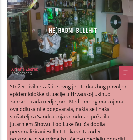
(NE)RADNI BULLHIT
Antena Zagreb
29/05/2020
Stožer civilne zaštite ovog je utorka zbog povoljne
epidemiološke situacije u Hrvatskoj ukinuo
zabranu rada nedjeljom. Među mnogima kojima
ova odluka nije odgovarala, našla se i naša
slušateljica Sandra koja se odmah požalila
Jutarnjem Showu. i od Luke Bulića dobila
personalizirani Bullhit: Luka se također
poistovjetio sa svima koji će ovu nedjelju odraditi,