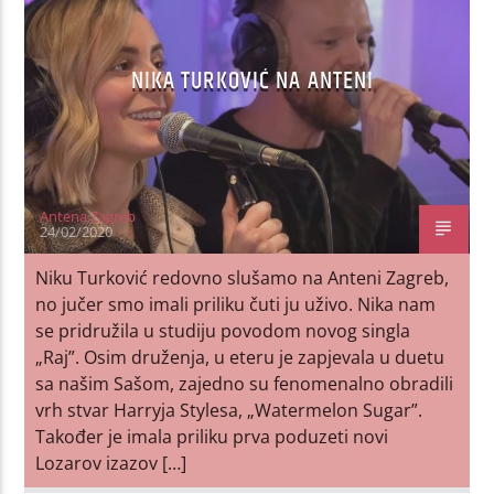
NIKA TURKOVIĆ NA ANTENI
Antena Zagreb
24/02/2020
Niku Turković redovno slušamo na Anteni Zagreb,
no jučer smo imali priliku čuti ju uživo. Nika nam
se pridružila u studiju povodom novog singla
„Raj”. Osim druženja, u eteru je zapjevala u duetu
sa našim Sašom, zajedno su fenomenalno obradili
vrh stvar Harryja Stylesa, „Watermelon Sugar”.
Također je imala priliku prva poduzeti novi
Lozarov izazov […]