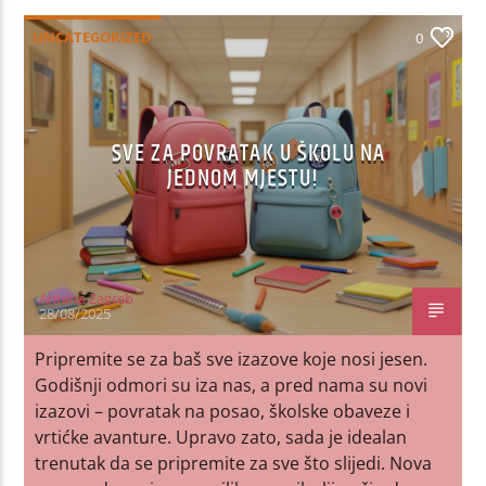
UNCATEGORIZED
0
SVE ZA POVRATAK U ŠKOLU NA
JEDNOM MJESTU!
Antena Zagreb
28/08/2025
Pripremite se za baš sve izazove koje nosi jesen.
Godišnji odmori su iza nas, a pred nama su novi
izazovi – povratak na posao, školske obaveze i
vrtićke avanture. Upravo zato, sada je idealan
trenutak da se pripremite za sve što slijedi. Nova