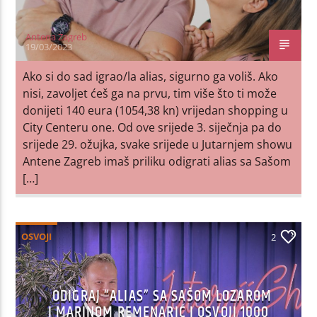
Antena Zagreb
19/03/2023
Ako si do sad igrao/la alias, sigurno ga voliš. Ako
nisi, zavoljet ćeš ga na prvu, tim više što ti može
donijeti 140 eura (1054,38 kn) vrijedan shopping u
City Centeru one. Od ove srijede 3. siječnja pa do
srijede 29. ožujka, svake srijede u Jutarnjem showu
Antene Zagreb imaš priliku odigrati alias sa Sašom
[…]
OSVOJI
2
ODIGRAJ “ALIAS” SA SAŠOM LOZAROM
I MARINOM REMENARIĆ I OSVOJI 1000