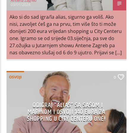
Antena Zagreb
03/01/2024
Ako si do sad igra/la alias, sigurno ga voliš. Ako
nisi, zavoljet ćeš ga na prvu, tim više što ti može
donijeti 200 eura vrijedan shopping u City Centeru
one. Igramo se od srijede 03.siječnja, pa sve do
27.ožujka u Jutarnjem showu Antene Zagreb pa
nas obavezno slušaj od 6 do 9 ujutro. Prijavi se […]
OSVOJI
0
ODIGRAJ “ALIAS” SA SAŠOM I
MARINOM I OSVOJI 140 EURA ZA
SHOPPING U CITY CENTERU ONE!