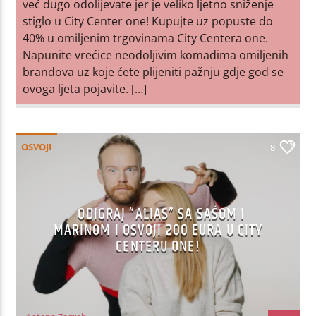
već dugo odolijevate jer je veliko ljetno sniženje
stiglo u City Center one! Kupujte uz popuste do
40% u omiljenim trgovinama City Centera one.
Napunite vrećice neodoljivim komadima omiljenih
brandova uz koje ćete plijeniti pažnju gdje god se
ovoga ljeta pojavite. […]
OSVOJI
8
ODIGRAJ “ALIAS” SA SAŠOM I
MARINOM I OSVOJI 200 EURA U CITY
CENTERU ONE!