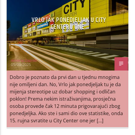
VRLO JAK PONEDJELJAK U CITY
CENTERU ONE
Antena Zagreb
05/09/2025
Dobro je poznato da prvi dan u tjednu mnogima
nije omiljeni dan. No, Vrlo jak ponedjeljak tu je da
mijenja stereotipe uz dobar shopping i odličan
poklon! Prema nekim istraživanjima, prosječna
osoba provede čak 12 minuta prigovarajući zbog
ponedjeljka. Ako ste i sami dio ove statistike, onda
15. rujna svratite u City Center one jer […]