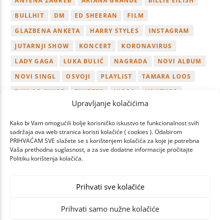
ANTENA ZAGREB
ARIANA GRANDE
BILLIE EILISH
BULLHIT
DM
ED SHEERAN
FILM
GLAZBENA ANKETA
HARRY STYLES
INSTAGRAM
JUTARNJI SHOW
KONCERT
KORONAVIRUS
LADY GAGA
LUKA BULIĆ
NAGRADA
NOVI ALBUM
NOVI SINGL
OSVOJI
PLAYLIST
TAMARA LOOS
TAYLOR SWIFT
TWITTER
VIDEO
YOUTUBE
Upravljanje kolačićima
ZAGREB
Kako bi Vam omogućili bolje korisničko iskustvo te funkcionalnost svih
sadržaja ova web stranica koristi kolačiće ( cookies ). Odabirom
PRIHVAĆAM SVE slažete se s korištenjem kolačića za koje je potrebna
Vaša prethodna suglasnost, a za sve dodatne informacije pročitajte
Politiku korištenja kolačića.
PAGES
Prihvati sve kolačiće
Prihvati samo nužne kolačiće