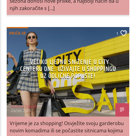
sezona donosi nove prilike, a najbolji način da u
njih zakoračite s […]
PRIČA SE
1
VELIKO LJETNO SNIŽENJE U CITY
CENTERU ONE: UŽIVAJTE U SHOPPINGU
UZ ODLIČNE POPUSTE!
Antena Zagreb
23/06/2025
Vrijeme je za shopping! Osvježite svoju garderobu
novim komadima ili se počastite sitnicama kojima