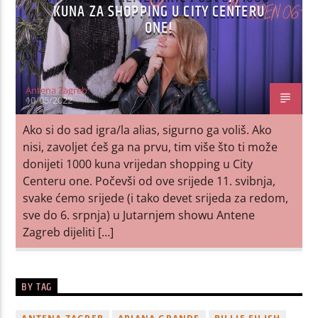
KUNA ZA SHOPPING U CITY CENTERU
ONE!
Antena Zagreb
10/05/2022
Ako si do sad igra/la alias, sigurno ga voliš. Ako
nisi, zavoljet ćeš ga na prvu, tim više što ti može
donijeti 1000 kuna vrijedan shopping u City
Centeru one. Počevši od ove srijede 11. svibnja,
svake ćemo srijede (i tako devet srijeda za redom,
sve do 6. srpnja) u Jutarnjem showu Antene
Zagreb dijeliti […]
BY TAG