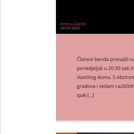
Antena Zagreb
24/03/2020
Članovi benda pronašli su 
ponedjeljak u 20:30 sati i
vlastitog doma. S obzirom 
gradova i sedam različitih
ipak […]