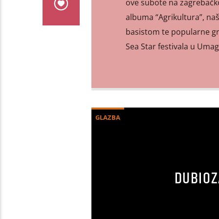
ove subote na zagrebačk
albuma “Agrikultura”, na
basistom te popularne gr
Sea Star festivala u Umag
GLAZBA
DUBIOZ