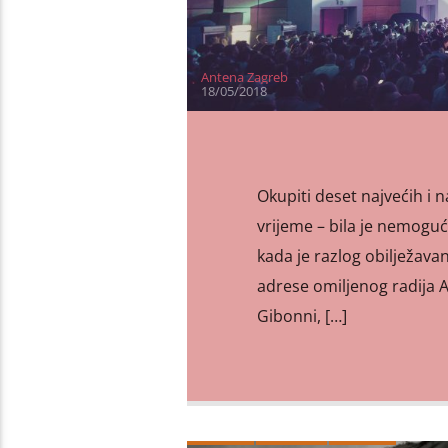
Antena Zagreb
18/05/2018
Okupiti deset najvećih i n
vrijeme – bila je nemoguć
kada je razlog obilježavan
adrese omiljenog radija A
Gibonni, […]