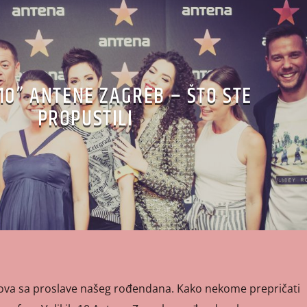
H10” ANTENE ZAGREB – ŠTO STE
PROPUSTILI
ova sa proslave našeg rođendana. Kako nekome prepričati