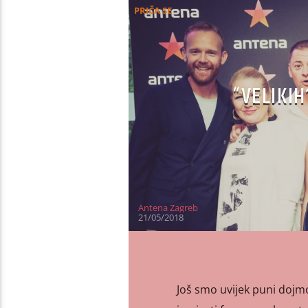
PRIČA SE
“VELIKI
Antena Zagreb
21/05/2018
Još smo uvijek puni dojm