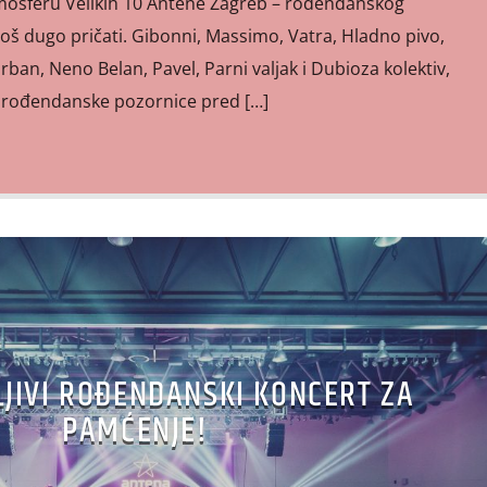
mosferu Velikih 10 Antene Zagreb – rođendanskog
oš dugo pričati. Gibonni, Massimo, Vatra, Hladno pivo,
n, Neno Belan, Pavel, Parni valjak i Dubioza kolektiv,
je rođendanske pozornice pred […]
JIVI ROĐENDANSKI KONCERT ZA
PAMĆENJE!