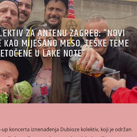
LEKTIV ZA ANTENU ZAGREB: “NOVI
 KAO MIJEŠANO MESO, TEŠKE TEME
ETOČENE U LAKE NOTE”
up koncerta iznenađenja Dubioze kolektiv, koji je održan