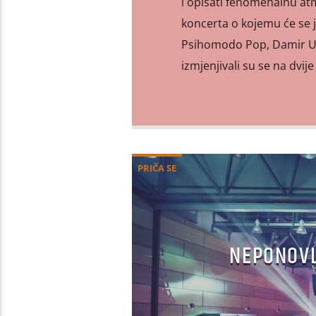
i opisati fenomenalnu at
koncerta o kojemu će se j
Psihomodo Pop, Damir Urba
izmjenjivali su se na dvi
PRIČA SE
NEPONOVL