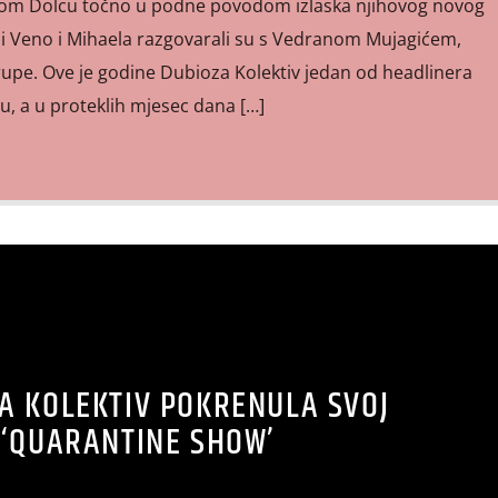
om Dolcu točno u podne povodom izlaska njihovog novog
ši Veno i Mihaela razgovarali su s Vedranom Mujagićem,
upe. Ove je godine Dubioza Kolektiv jedan od headlinera
u, a u proteklih mjesec dana […]
A KOLEKTIV POKRENULA SVOJ
‘QUARANTINE SHOW’