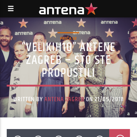
PRIČA SE
“VELIKIH10” ANTENE
ZAGREB – ŠTO STE
PROPUSTILI
WRITTEN BY
ANTENA ZAGREB
ON 21/05/2018