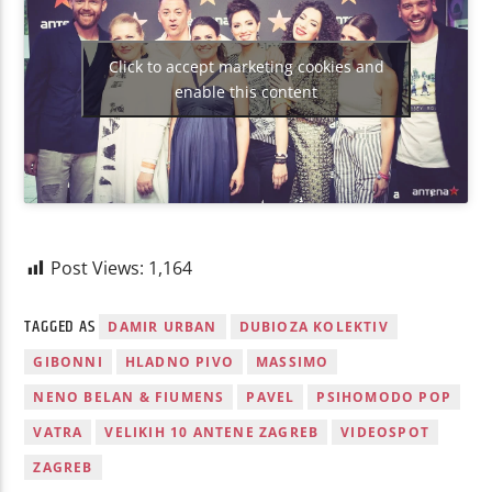
Click to accept marketing cookies and
enable this content
Post Views:
1,164
TAGGED AS
DAMIR URBAN
DUBIOZA KOLEKTIV
GIBONNI
HLADNO PIVO
MASSIMO
NENO BELAN & FIUMENS
PAVEL
PSIHOMODO POP
VATRA
VELIKIH 10 ANTENE ZAGREB
VIDEOSPOT
ZAGREB