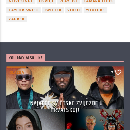
NOVI SINGL
OSVOJI
PLAYLIST
TAMARA LOOS
TAYLOR SWIFT
TWITTER
VIDEO
YOUTUBE
ZAGREB
YOU MAY ALSO LIKE
GLAZBA
7
NAJVEĆE SVJETSKE ZVIJEZDE U
HRVATSKOJ!