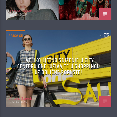
Antena Zagreb
29/01/2026
PRIČA SE
1
VELIKO LJETNO SNIŽENJE U CITY
CENTERU ONE: UŽIVAJTE U SHOPPINGU
UZ ODLIČNE POPUSTE!
Antena Zagreb
23/06/2025