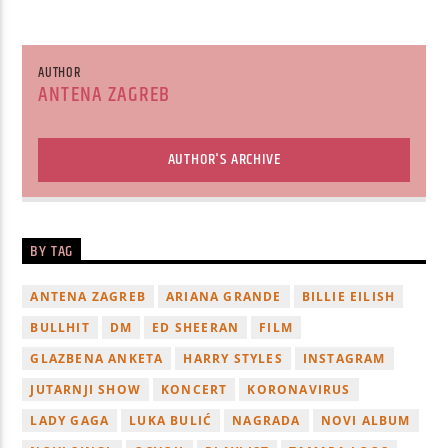
AUTHOR
ANTENA ZAGREB
AUTHOR'S ARCHIVE
BY TAG
ANTENA ZAGREB
ARIANA GRANDE
BILLIE EILISH
BULLHIT
DM
ED SHEERAN
FILM
GLAZBENA ANKETA
HARRY STYLES
INSTAGRAM
JUTARNJI SHOW
KONCERT
KORONAVIRUS
LADY GAGA
LUKA BULIĆ
NAGRADA
NOVI ALBUM