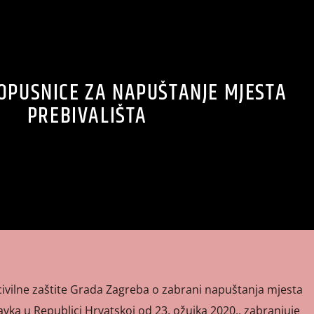
OPUSNICE ZA NAPUŠTANJE MJESTA
PREBIVALIŠTA
civilne zaštite Grada Zagreba o zabrani napuštanja mjesta
ravka u Republici Hrvatskoj od 23. ožujka 2020., zabranjuje