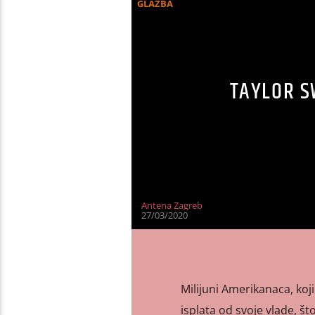
GLAZBA
TAYLOR S
Antena Zagreb
27/03/2020
Milijuni Amerikanaca, koj
isplata od svoje vlade, št