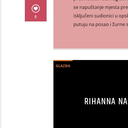
se napuštanje mjesta pre
isključeni sudionici u ops
5
putuju na posao i žurne 
GLAZBA
RIHANNA NA