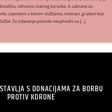
bivališta, odnosno stalnog boravka. Iz zabrane su
krbi, zaposleni u bitnim službama, novinari, građani koji
službe. Za izdavanje potvrde neophodni su […]
STAVLJA S DONACIJAMA ZA BORBU
PROTIV KORONE