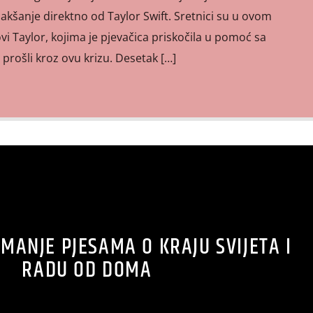
akšanje direktno od Taylor Swift. Sretnici su u ovom
vi Taylor, kojima je pjevačica priskočila u pomoć sa
 prošli kroz ovu krizu. Desetak […]
MANJE PJESAMA O KRAJU SVIJETA I
RADU OD DOMA