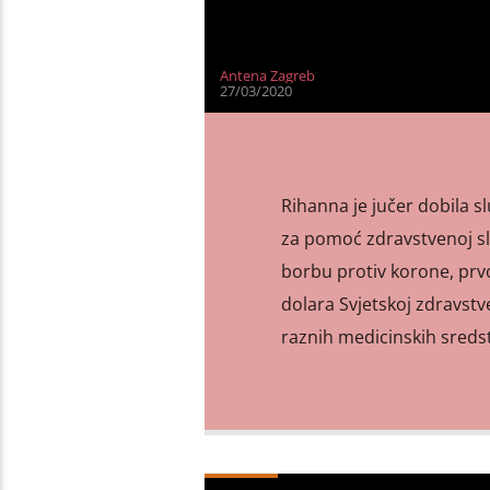
Antena Zagreb
27/03/2020
Rihanna je jučer dobila
za pomoć zdravstvenoj slu
borbu protiv korone, prvo
dolara Svjetskoj zdravstv
raznih medicinskih sredst