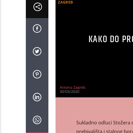
ZAGREB
KAKO DO PR
Antena Zagreb
30/03/2020
Sukladno odluci Stožera 
prebivališta i stalnog bo