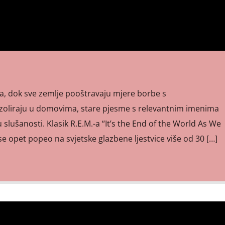
na, dok sve zemlje pooštravaju mjere borbe s
 izoliraju u domovima, stare pjesme s relevantnim imenima
 slušanosti. Klasik R.E.M.-a “It’s the End of the World As We
 se opet popeo na svjetske glazbene ljestvice više od 30 […]