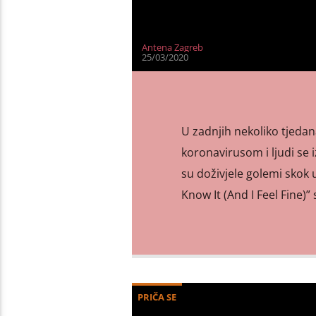
Antena Zagreb
25/03/2020
U zadnjih nekoliko tjeda
koronavirusom i ljudi se
su doživjele golemi skok u
Know It (And I Feel Fine)”
PRIČA SE