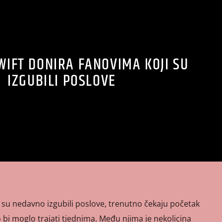
WIFT DONIRA FANOVIMA KOJI SU
IZGUBILI POSLOVE
i su nedavno izgubili poslove, trenutno čekaju početak
o bi moglo trajati tjednima. Među njima je nekolicina