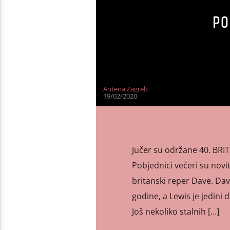
PO
Antena Zagreb
19/02/2020
Jučer su održane 40. BRIT
Pobjednici večeri su novi
britanski reper Dave. Da
godine, a Lewis je jedini
Još nekoliko stalnih […]