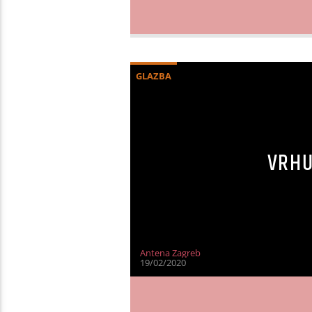
GLAZBA
VRHU
Antena Zagreb
19/02/2020