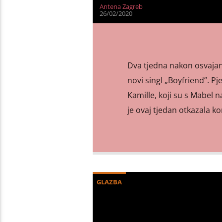
Antena Zagreb
26/02/2020
Dva tjedna nakon osvajanj
novi singl „Boyfriend”. Pj
Kamille, koji su s Mabel n
je ovaj tjedan otkazala ko
GLAZBA