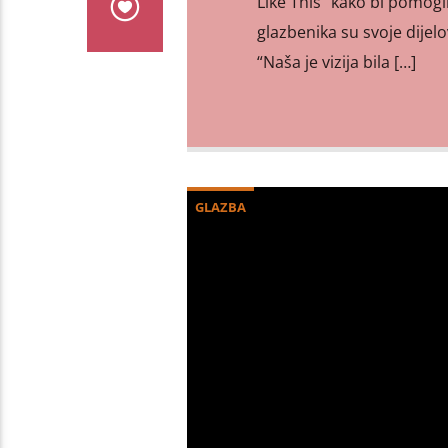
Like This” kako bi pomogl
glazbenika su svoje dijel
“Naša je vizija bila […]
GLAZBA