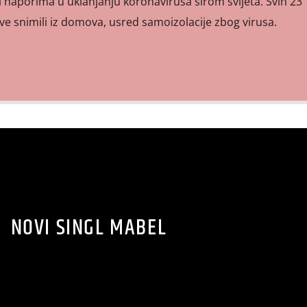
i naporima u uklanjanju koronavirusa širom svijeta. Svih 23
ove snimili iz domova, usred samoizolacije zbog virusa.
NOVI SINGL MABEL