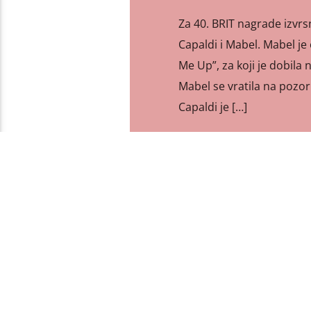
Za 40. BRIT nagrade izvrsn
Capaldi i Mabel. Mabel j
Me Up”, za koji je dobil
Mabel se vratila na pozor
Capaldi je […]
PAGES
1