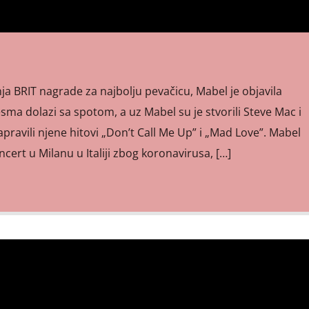
a BRIT nagrade za najbolju pevačicu, Mabel je objavila
esma dolazi sa spotom, a uz Mabel su je stvorili Steve Mac i
apravili njene hitovi „Don’t Call Me Up” i „Mad Love”. Mabel
ncert u Milanu u Italiji zbog koronavirusa, […]