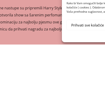
Kako bi Vam omogućili bolje k
kolačiće ( cookies ). Odabir
e nastupe su pripremili Harry Styles, Billie Eilish, Lewis
Vaša prethodna suglasnost, a 
e otvorila show sa šarenim perfomansom hita „Don’t Call
a nominaciju za najbolju pjesmu ove godine. Nedugo nakon,
Prihvati sve kolačiće
nicu da prihvati nagradu za najbolju solo glazbenicu. Lewis