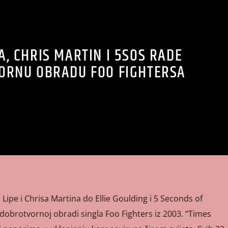
A, CHRIS MARTIN I 5SOS RADE
ORNU OBRADU FOO FIGHTERSA
Lipe i Chrisa Martina do Ellie Goulding i 5 Seconds of
dobrotvornoj obradi singla Foo Fighters iz 2003. “Times