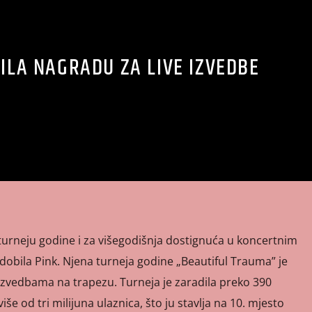
ILA NAGRADU ZA LIVE IZVEDBE
turneju godine i za višegodišnja dostignuća u koncertnim
obila Pink. Njena turneja godine „Beautiful Trauma” je
izvedbama na trapezu. Turneja je zaradila preko 390
iše od tri milijuna ulaznica, što ju stavlja na 10. mjesto