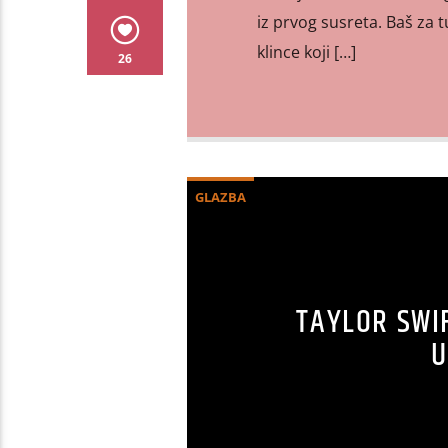
iz prvog susreta. Baš za
klince koji […]
26
GLAZBA
TAYLOR SWI
U