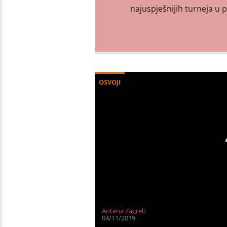
najuspješnijih turneja u 
OSVOJI
Antena Zagreb
04/11/2019