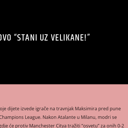
VO “STANI UZ VELIKANE!”
tvoje dijete izvede igrače na travnjak Maksimira pred pune
 Champions League. Nakon Atalante u Milanu, modri se
dje će protiv Manchester Citya tražiti “osvetu” za onih 0-2