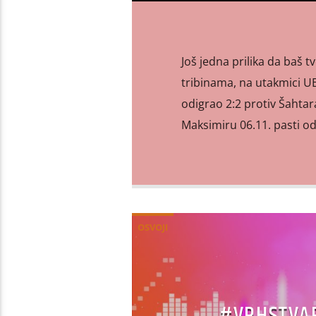
Još jedna prilika da baš 
tribinama, na utakmici U
odigrao 2:2 protiv Šahtar
Maksimiru 06.11. pasti od
OSVOJI
#VRHSTVARI