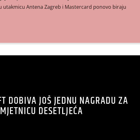
 tu utakmicu Antena Zagreb i Mastercard ponovo biraju
FT DOBIVA JOŠ JEDNU NAGRADU ZA
MJETNICU DESETLJEĆA