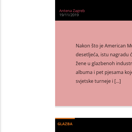
Antena Zagreb
19/11/2019
Nakon što je American Mu
desetljeća, istu nagradu 
žene u glazbenoh industri
albuma i pet pjesama koje
svjetske turneje i […]
GLAZBA