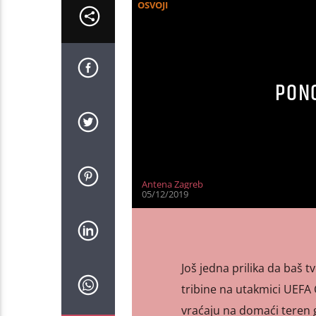
OSVOJI
PONO
Antena Zagreb
05/12/2019
Još jedna prilika da baš 
tribine na utakmici UEFA
vraćaju na domaći teren g