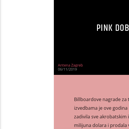
PINK DOB
Antena Zagreb
06/11/2019
Billboardove nagrade za 
izvedbama je ove godina d
zadivila sve akrobatskim 
milijuna dolara i prodala v