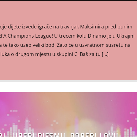
tvoje dijete izvede igrače na travnjak Maksimira pred punim
EFA Champions League! U trećem kolu Dinamo je u Ukrajini
a te tako uzeo veliki bod. Zato će u uzvratnom susretu na
luka o drugom mjestu u skupini C. Baš za tu […]
 | UBERI PJESMU. POBERI LOVU.