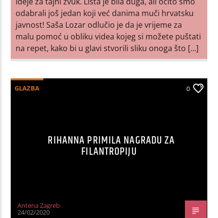
ideje za tajni zvuk. Lista je bila duga, ali očito smo
odabrali još jedan koji već danima muči hrvatsku
javnost! Saša Lozar odlučio je da je vrijeme za
malu pomoć u obliku videa kojeg si možete puštati
na repet, kako bi u glavi stvorili sliku onoga što […]
GLAZBA
0
RIHANNA PRIMILA NAGRADU ZA
FILANTROPIJU
Antena Zagreb
24/02/2020