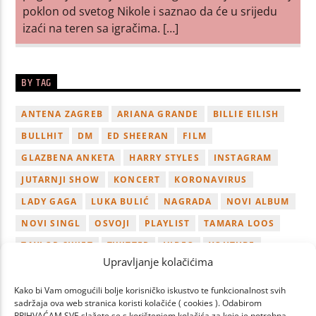
poklon od svetog Nikole i saznao da će u srijedu
izaći na teren sa igračima. […]
BY TAG
ANTENA ZAGREB
ARIANA GRANDE
BILLIE EILISH
BULLHIT
DM
ED SHEERAN
FILM
GLAZBENA ANKETA
HARRY STYLES
INSTAGRAM
JUTARNJI SHOW
KONCERT
KORONAVIRUS
LADY GAGA
LUKA BULIĆ
NAGRADA
NOVI ALBUM
NOVI SINGL
OSVOJI
PLAYLIST
TAMARA LOOS
TAYLOR SWIFT
TWITTER
VIDEO
YOUTUBE
Upravljanje kolačićima
ZAGREB
Kako bi Vam omogućili bolje korisničko iskustvo te funkcionalnost svih
sadržaja ova web stranica koristi kolačiće ( cookies ). Odabirom
PRIHVAĆAM SVE slažete se s korištenjem kolačića za koje je potrebna