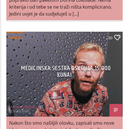
kriterija i od tebe se ne traži ništa komplicirano.
Jedini uvjet je da sudjeluješ u […]
OSVOJI
30
MEDICINSKA SESTRA OSVOJILA 15.000
KUNA!
Antena Zagreb
23/10/2020
Nakon što smo našiljili olovku, zapisali smo nove