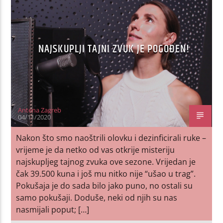
NAJSKUPLJI TAJNI ZVUK JE POGOĐEN!
Antena Zagreb
04/11/2020
Nakon što smo naoštrili olovku i dezinficirali ruke –
vrijeme je da netko od vas otkrije misteriju
najskupljeg tajnog zvuka ove sezone. Vrijedan je
čak 39.500 kuna i još mu nitko nije “ušao u trag”.
Pokušaja je do sada bilo jako puno, no ostali su
samo pokušaji. Doduše, neki od njih su nas
nasmijali poput; […]