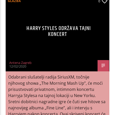
GLAZBA
0
HARRY STYLES ODRŽAVA TAJNI
KONCERT
Antena Zagreb
12/02/2020
Odabrani slušatelji radija SiriusXM, točnije
njihovog showa „The Morning Mash Up”, će moći
prisustvovati privatnom, intimnom koncertu
Harryja Stylesa na tajnoj lokaciji u New Yorku.
Sretni dobitnici nagradne igre će čuti sve hitove sa
najnovijeg albuma „Fine Line”, ali i intervju s
Harryjem nakon koncerta. Ovaj skriveni koncert će