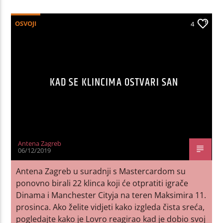
OSVOJI
4
KAD SE KLINCIMA OSTVARI SAN
Antena Zagreb
06/12/2019
Antena Zagreb u suradnji s Mastercardom su
ponovno birali 22 klinca koji će otpratiti igrače
Dinama i Manchester Cityja na teren Maksimira 11.
prosinca. Ako želite vidjeti kako izgleda čista sreća,
pogledajte kako je Lovro reagirao kad je dobio svoj