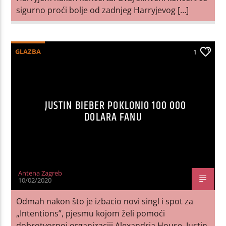
sigurno proći bolje od zadnjeg Harryjevog […]
GLAZBA
1
JUSTIN BIEBER POKLONIO 100 000
DOLARA FANU
Antena Zagreb
10/02/2020
Odmah nakon što je izbacio novi singl i spot za
„Intentions”, pjesmu kojom želi pomoći
dobrotvornoj organizaciji Alexandria House, Justin