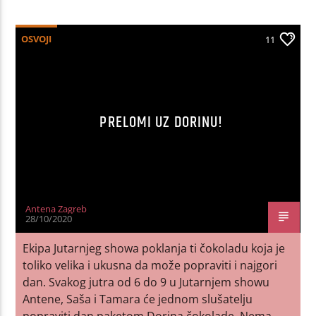
OSVOJI
11
PRELOMI UZ DORINU!
Antena Zagreb
28/10/2020
Ekipa Jutarnjeg showa poklanja ti čokoladu koja je
toliko velika i ukusna da može popraviti i najgori
dan. Svakog jutra od 6 do 9 u Jutarnjem showu
Antene, Saša i Tamara će jednom slušatelju
popraviti dan paketom Dorina čokolade. Nema